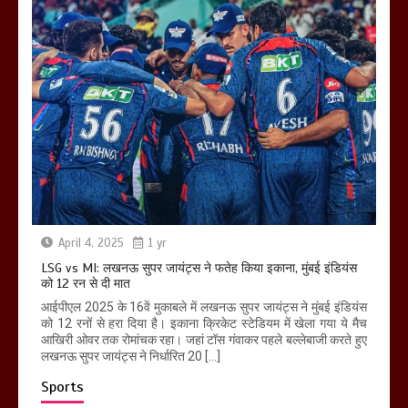
April 4, 2025
1 yr
LSG vs MI: लखनऊ सुपर जायंट्स ने फतेह किया इकाना, मुंबई इंडियंस
को 12 रन से दी मात
आईपीएल 2025 के 16वें मुकाबले में लखनऊ सुपर जायंट्स ने मुंबई इंडियंस
को 12 रनों से हरा दिया है। इकाना क्रिकेट स्टेडियम में खेला गया ये मैच
आखिरी ओवर तक रोमांचक रहा। जहां टॉस गंवाकर पहले बल्लेबाजी करते हुए
लखनऊ सुपर जायंट्स ने निर्धारित 20 […]
Sports