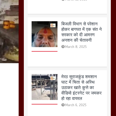
मेरठ सुराजकुंड शमशान
घाट में चिता से अस्थि
उठाकर खाते कुत्ते का
वीडियो इंटरनेट पर जमकर
हो रहा वायरल
March 6, 2025
होलिका रखने पर लात मार
कर होलिका को किया तहस
नहस,मोहल्ले वालों के साथ
की गई गाली गलोच ,कहा
अगर रखी गई होली तो होगा
खून खराबा,
March 11, 2025