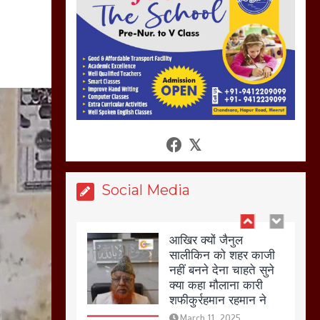
अगर रखी गई होली तो होगा
खून खराबा,
March 11, 2025
आखिर क्यों जैनुल
सालीकिन को शहर काजी
नहीं बनने देना चाहते सुने
क्या कहा मौलाना कारी
शफीकुर्रहमान रहमान ने
March 11, 2025
Social Media
बिजली विभाग से परेशान
होकर बागपत में एक संत ने
सरकार को दी आमरण
अनशन की चेतावनी
March 8, 2025