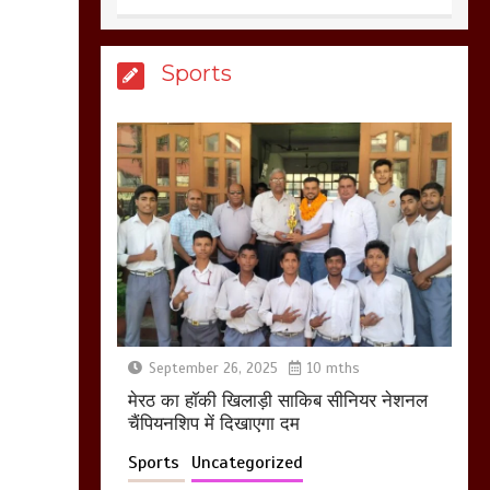
आखिर क्यों जैनुल
Sports
सालीकिन को शहर काजी
नहीं बनने देना चाहते सुने
क्या कहा मौलाना कारी
शफीकुर्रहमान रहमान ने
March 11, 2025
बिजली विभाग से परेशान
होकर बागपत में एक संत ने
सरकार को दी आमरण
अनशन की चेतावनी
September 26, 2025
10 mths
March 8, 2025
मेरठ का हाॅकी खिलाड़ी साकिब सीनियर नेशनल
चैंपियनशिप में दिखाएगा दम
Sports
Uncategorized