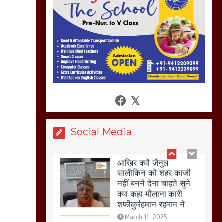
अगर रखी गई होली तो होगा
खून खराबा,
March 11, 2025
आखिर क्यों जैनुल
सालीकिन को शहर काजी
नहीं बनने देना चाहते सुने
क्या कहा मौलाना कारी
शफीकुर्रहमान रहमान ने
March 11, 2025
Social Media
बिजली विभाग से परेशान
होकर बागपत में एक संत ने
सरकार को दी आमरण
अनशन की चेतावनी
March 8, 2025