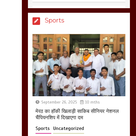
आखिर क्यों जैनुल
Sports
सालीकिन को शहर काजी
नहीं बनने देना चाहते सुने
क्या कहा मौलाना कारी
शफीकुर्रहमान रहमान ने
March 11, 2025
बिजली विभाग से परेशान
होकर बागपत में एक संत ने
सरकार को दी आमरण
अनशन की चेतावनी
September 26, 2025
10 mths
March 8, 2025
मेरठ का हाॅकी खिलाड़ी साकिब सीनियर नेशनल
चैंपियनशिप में दिखाएगा दम
Sports
Uncategorized