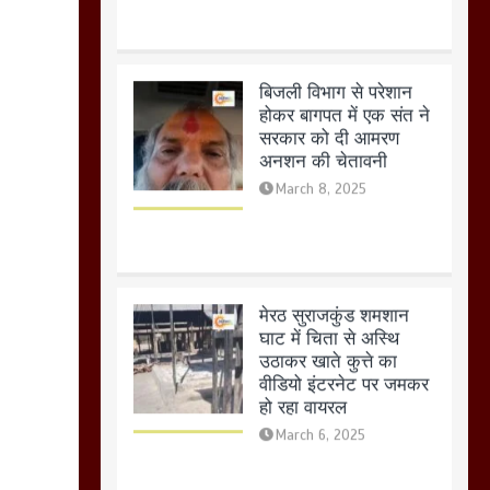
मेरठ सुराजकुंड शमशान
घाट में चिता से अस्थि
उठाकर खाते कुत्ते का
वीडियो इंटरनेट पर जमकर
हो रहा वायरल
March 6, 2025
होलिका रखने पर लात मार
कर होलिका को किया तहस
नहस,मोहल्ले वालों के साथ
की गई गाली गलोच ,कहा
अगर रखी गई होली तो होगा
खून खराबा,
March 11, 2025