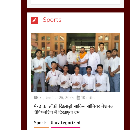
आखिर क्यों जैनुल
Sports
सालीकिन को शहर काजी
नहीं बनने देना चाहते सुने
क्या कहा मौलाना कारी
शफीकुर्रहमान रहमान ने
March 11, 2025
बिजली विभाग से परेशान
होकर बागपत में एक संत ने
सरकार को दी आमरण
अनशन की चेतावनी
September 26, 2025
10 mths
March 8, 2025
मेरठ का हाॅकी खिलाड़ी साकिब सीनियर नेशनल
चैंपियनशिप में दिखाएगा दम
Sports
Uncategorized