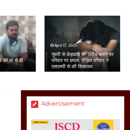
सरकार को दी आमरण
अनशन की चेतावनी
March 8, 2025
April 17, 2025
मेरठ सुराजकुंड शमशान
युवती से छेड़छाड़ का विरोध करने पर
घाट में चिता से अस्थि
परिवार पर हमला, पीड़ित परिवार ने
ं से ही
उठाकर खाते कुत्ते का
एसएसपी से की शिकायत
वीडियो इंटरनेट पर जमकर
हो रहा वायरल
March 6, 2025
Advertisement
होलिका रखने पर लात मार
कर होलिका को किया तहस
नहस,मोहल्ले वालों के साथ
की गई गाली गलोच ,कहा