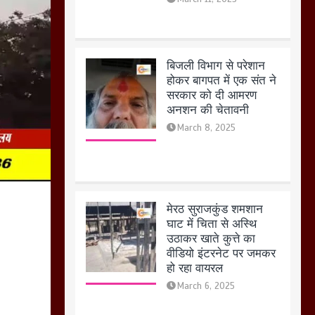
मेरठ सुराजकुंड शमशान
घाट में चिता से अस्थि
उठाकर खाते कुत्ते का
वीडियो इंटरनेट पर जमकर
हो रहा वायरल
March 6, 2025
होलिका रखने पर लात मार
कर होलिका को किया तहस
नहस,मोहल्ले वालों के साथ
की गई गाली गलोच ,कहा
अगर रखी गई होली तो होगा
खून खराबा,
March 11, 2025