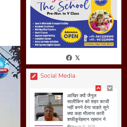
अगर रखी गई होली तो होगा
खून खराबा,
March 11, 2025
आखिर क्यों जैनुल
सालीकिन को शहर काजी
नहीं बनने देना चाहते सुने
क्या कहा मौलाना कारी
शफीकुर्रहमान रहमान ने
March 11, 2025
Social Media
बिजली विभाग से परेशान
होकर बागपत में एक संत ने
सरकार को दी आमरण
अनशन की चेतावनी
March 8, 2025