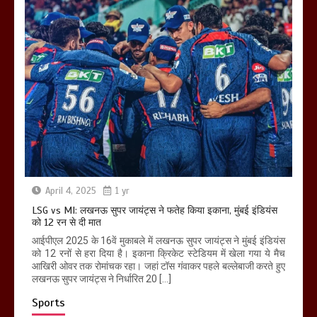
April 4, 2025
1 yr
LSG vs MI: लखनऊ सुपर जायंट्स ने फतेह किया इकाना, मुंबई इंडियंस
को 12 रन से दी मात
आईपीएल 2025 के 16वें मुकाबले में लखनऊ सुपर जायंट्स ने मुंबई इंडियंस
को 12 रनों से हरा दिया है। इकाना क्रिकेट स्टेडियम में खेला गया ये मैच
आखिरी ओवर तक रोमांचक रहा। जहां टॉस गंवाकर पहले बल्लेबाजी करते हुए
लखनऊ सुपर जायंट्स ने निर्धारित 20 […]
Sports