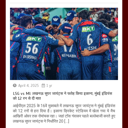
April 4, 2025
1 yr
LSG vs MI: लखनऊ सुपर जायंट्स ने फतेह किया इकाना, मुंबई इंडियंस
को 12 रन से दी मात
आईपीएल 2025 के 16वें मुकाबले में लखनऊ सुपर जायंट्स ने मुंबई इंडियंस
को 12 रनों से हरा दिया है। इकाना क्रिकेट स्टेडियम में खेला गया ये मैच
आखिरी ओवर तक रोमांचक रहा। जहां टॉस गंवाकर पहले बल्लेबाजी करते हुए
लखनऊ सुपर जायंट्स ने निर्धारित 20 […]