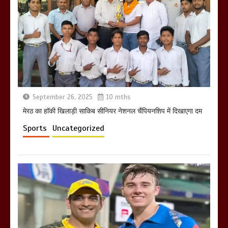
होलिका रखने पर लात मार कर होलिका को किया
तहस नहस,मोहल्ले वालों के साथ की गई गाली
गलोच ,कहा अगर रखी गई होली तो होगा खून
खराबा,
March 11, 2025
September 26, 2025
10 mths
मेरठ का हाॅकी खिलाड़ी साकिब सीनियर नेशनल चैंपियनशिप में दिखाएगा दम
Sports
Uncategorized