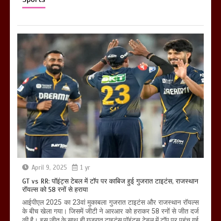
April 9, 2025
1 yr
GT vs RR: पॉइंट्स टेबल में टॉप पर काबिज हुई गुजरात टाइटंस, राजस्थान
रॉयल्स को 58 रनों से हराया
आईपीएल 2025 का 23वां मुकाबला गुजरात टाइटंस और राजस्थान रॉयल्स
के बीच खेला गया। जिसमें जीटी ने आरआर को हराकर 58 रनों से जीत दर्ज
की है। इस जीत के साथ ही गुजरात टाइटंस पॉइंट्स टेबल में टॉप पर पहुंच गई