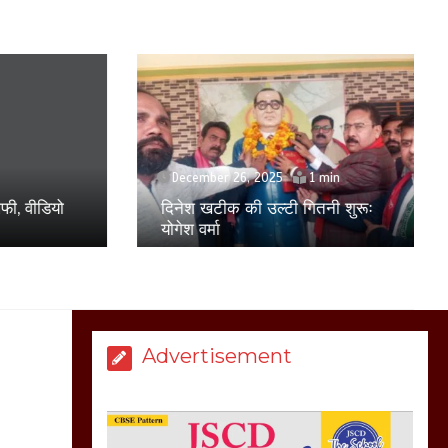
सरकार को दी आमरण
अनशन की चेतावनी
March 8, 2025
मेरठ सुराजकुंड शमशान
December 26, 2025
1 min
घाट में चिता से अस्थि
दिनेश खटीक की उल्टी गितनी शुरूः
 वीडियो
उठाकर खाते कुत्ते का
योगेश वर्मा
वीडियो इंटरनेट पर जमकर
हो रहा वायरल
March 6, 2025
Advertisement
होलिका रखने पर लात मार
कर होलिका को किया तहस
नहस,मोहल्ले वालों के साथ
की गई गाली गलोच ,कहा