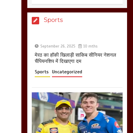
आखिर क्यों जैनुल
Sports
सालीकिन को शहर काजी
नहीं बनने देना चाहते सुने
क्या कहा मौलाना कारी
शफीकुर्रहमान रहमान ने
September 26, 2025
10 mths
March 11, 2025
मेरठ का हाॅकी खिलाड़ी साकिब सीनियर नेशनल
चैंपियनशिप में दिखाएगा दम
Sports
Uncategorized
बिजली विभाग से परेशान
होकर बागपत में एक संत ने
सरकार को दी आमरण
अनशन की चेतावनी
March 8, 2025