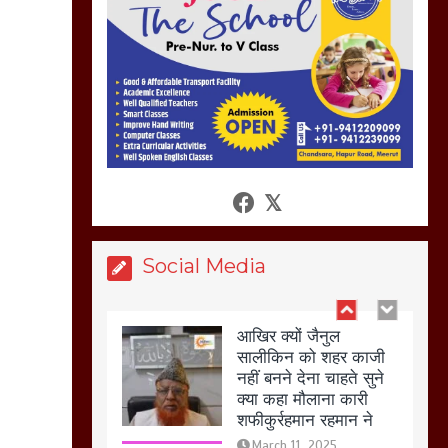
अगर रखी गई होली तो होगा
खून खराबा,
March 11, 2025
आखिर क्यों जैनुल
सालीकिन को शहर काजी
नहीं बनने देना चाहते सुने
क्या कहा मौलाना कारी
शफीकुर्रहमान रहमान ने
March 11, 2025
Social Media
बिजली विभाग से परेशान
होकर बागपत में एक संत ने
सरकार को दी आमरण
अनशन की चेतावनी
March 8, 2025