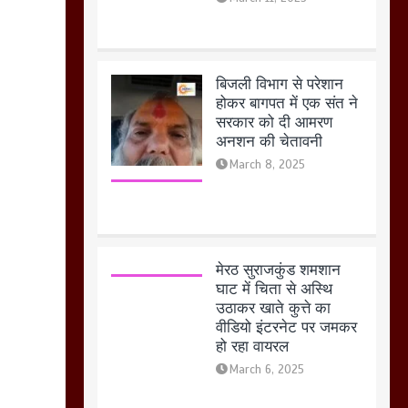
मेरठ सुराजकुंड शमशान
घाट में चिता से अस्थि
उठाकर खाते कुत्ते का
वीडियो इंटरनेट पर जमकर
हो रहा वायरल
March 6, 2025
होलिका रखने पर लात मार
कर होलिका को किया तहस
नहस,मोहल्ले वालों के साथ
की गई गाली गलोच ,कहा
अगर रखी गई होली तो होगा
खून खराबा,
March 11, 2025