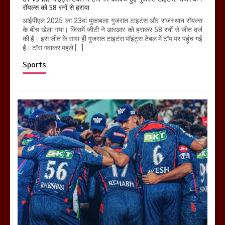
रॉयल्स को 58 रनों से हराया
आईपीएल 2025 का 23वां मुकाबला गुजरात टाइटंस और राजस्थान रॉयल्स
के बीच खेला गया। जिसमें जीटी ने आरआर को हराकर 58 रनों से जीत दर्ज
की है। इस जीत के साथ ही गुजरात टाइटंस पॉइंट्स टेबल में टॉप पर पहुंच गई
है। टॉस गंवाकर पहले […]
Sports