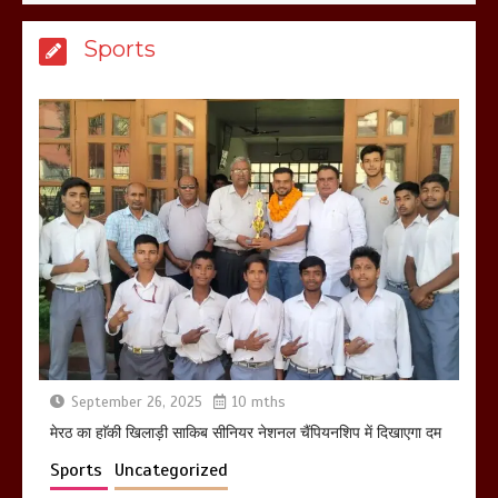
मेरठ सुराजकुंड शमशान घाट में चिता से अस्थि
Sports
उठाकर खाते कुत्ते का वीडियो इंटरनेट पर जमकर
हो रहा वायरल
March 6, 2025
होलिका रखने पर लात मार कर होलिका को किया
तहस नहस,मोहल्ले वालों के साथ की गई गाली
गलोच ,कहा अगर रखी गई होली तो होगा खून
खराबा,
March 11, 2025
September 26, 2025
10 mths
मेरठ का हाॅकी खिलाड़ी साकिब सीनियर नेशनल चैंपियनशिप में दिखाएगा दम
Sports
Uncategorized