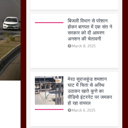
मेरठ सुराजकुंड शमशान
घाट में चिता से अस्थि
उठाकर खाते कुत्ते का
वीडियो इंटरनेट पर जमकर
हो रहा वायरल
March 6, 2025
होलिका रखने पर लात मार
कर होलिका को किया तहस
नहस,मोहल्ले वालों के साथ
की गई गाली गलोच ,कहा
अगर रखी गई होली तो होगा
खून खराबा,
March 11, 2025