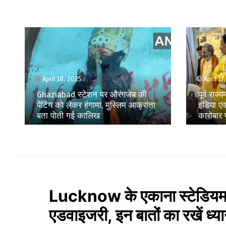
April 18, 2025
April 17
Ghaziabad स्टेशन पर औरंगजेब की
पूर्व राज
पेेंटिंग को लेकर हंगामा, मुस्लिम आक्रांता
इंडिया ए
बता पोती गई कालिख
कारोबार प
Lucknow के एकाना स्टेडियम म
एडवाइजरी, इन बातों का रखें ध्य