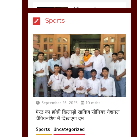
आखिर क्यों जैनुल
Sports
सालीकिन को शहर काजी
नहीं बनने देना चाहते सुने
क्या कहा मौलाना कारी
शफीकुर्रहमान रहमान ने
March 11, 2025
बिजली विभाग से परेशान
होकर बागपत में एक संत ने
सरकार को दी आमरण
अनशन की चेतावनी
September 26, 2025
10 mths
March 8, 2025
मेरठ का हाॅकी खिलाड़ी साकिब सीनियर नेशनल
चैंपियनशिप में दिखाएगा दम
Sports
Uncategorized