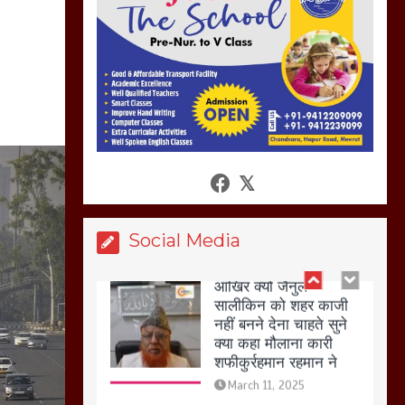
अगर रखी गई होली तो होगा
खून खराबा,
March 11, 2025
आखिर क्यों जैनुल
सालीकिन को शहर काजी
नहीं बनने देना चाहते सुने
क्या कहा मौलाना कारी
शफीकुर्रहमान रहमान ने
March 11, 2025
Social Media
बिजली विभाग से परेशान
होकर बागपत में एक संत ने
सरकार को दी आमरण
अनशन की चेतावनी
March 8, 2025