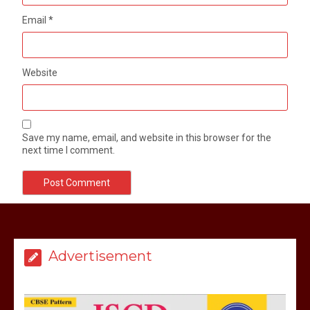
Email
*
Website
Save my name, email, and website in this browser for the
next time I comment.
मेरठ सुराजकुंड शमशान घाट में चिता से अस्थि
उठाकर खाते कुत्ते का वीडियो इंटरनेट पर जमकर
हो रहा वायरल
Advertisement
March 6, 2025