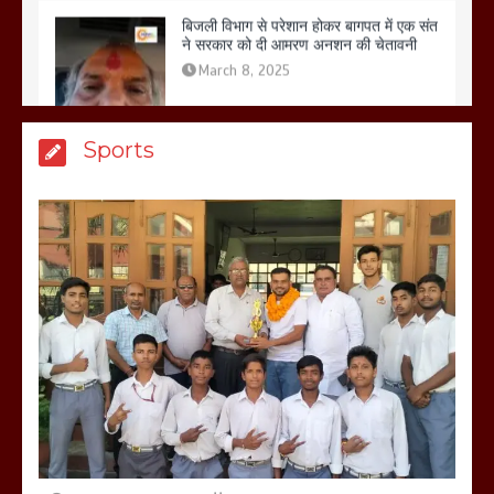
मेरठ सुराजकुंड शमशान घाट में चिता से अस्थि
Sports
उठाकर खाते कुत्ते का वीडियो इंटरनेट पर जमकर
हो रहा वायरल
March 6, 2025
होलिका रखने पर लात मार कर होलिका को किया
तहस नहस,मोहल्ले वालों के साथ की गई गाली
गलोच ,कहा अगर रखी गई होली तो होगा खून
खराबा,
March 11, 2025