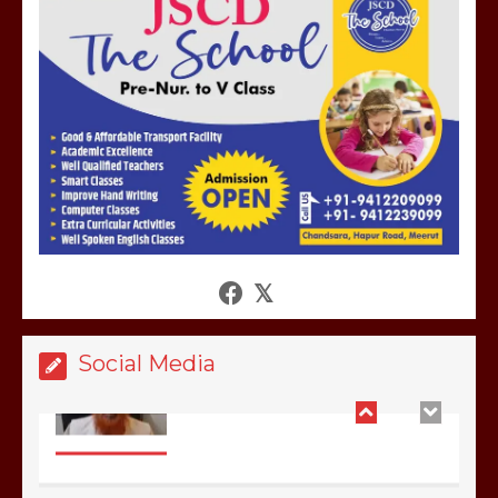
होलिका रखने पर लात मार कर होलिका को किया
तहस नहस,मोहल्ले वालों के साथ की गई गाली
गलोच ,कहा अगर रखी गई होली तो होगा खून
खराबा,
March 11, 2025
आखिर क्यों जैनुल सालीकिन को शहर काजी नहीं
बनने देना चाहते सुने क्या कहा मौलाना कारी
शफीकुर्रहमान रहमान ने
March 11, 2025
Social Media
बिजली विभाग से परेशान होकर बागपत में एक संत
ने सरकार को दी आमरण अनशन की चेतावनी
March 8, 2025