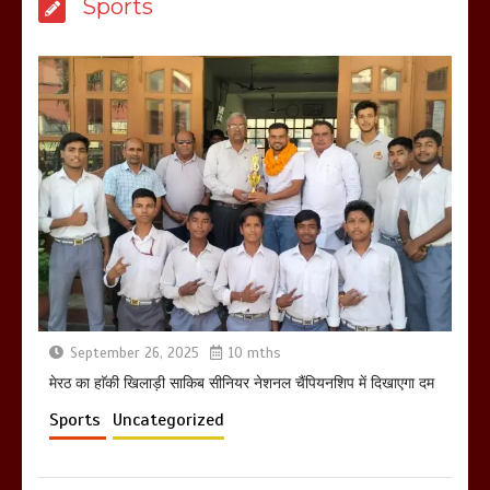
Sports
ने सरकार को दी आमरण अनशन की चेतावनी
March 8, 2025
मेरठ सुराजकुंड शमशान घाट में चिता से अस्थि
उठाकर खाते कुत्ते का वीडियो इंटरनेट पर जमकर
हो रहा वायरल
March 6, 2025
September 26, 2025
10 mths
होलिका रखने पर लात मार कर होलिका को किया
तहस नहस,मोहल्ले वालों के साथ की गई गाली
मेरठ का हाॅकी खिलाड़ी साकिब सीनियर नेशनल चैंपियनशिप में दिखाएगा दम
गलोच ,कहा अगर रखी गई होली तो होगा खून
Sports
Uncategorized
खराबा,
March 11, 2025