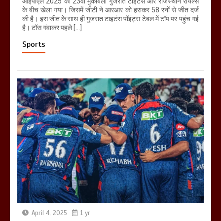
आईपीएल 2025 का 23वां मुकाबला गुजरात टाइटंस और राजस्थान रॉयल्स
के बीच खेला गया। जिसमें जीटी ने आरआर को हराकर 58 रनों से जीत दर्ज
की है। इस जीत के साथ ही गुजरात टाइटंस पॉइंट्स टेबल में टॉप पर पहुंच गई
है। टॉस गंवाकर पहले […]
Sports
April 4, 2025
1 yr