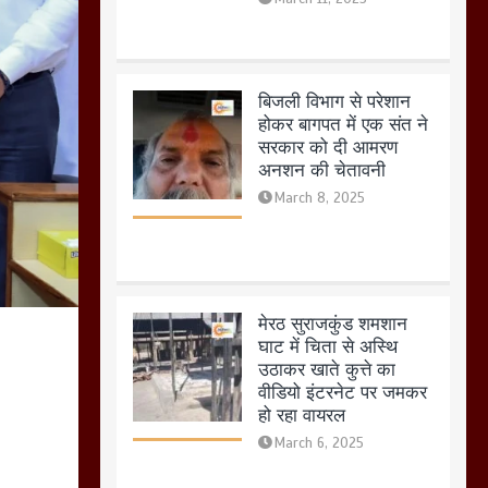
मेरठ सुराजकुंड शमशान
घाट में चिता से अस्थि
उठाकर खाते कुत्ते का
वीडियो इंटरनेट पर जमकर
हो रहा वायरल
March 6, 2025
होलिका रखने पर लात मार
कर होलिका को किया तहस
नहस,मोहल्ले वालों के साथ
की गई गाली गलोच ,कहा
अगर रखी गई होली तो होगा
खून खराबा,
March 11, 2025