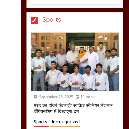
आखिर क्यों जैनुल
Sports
सालीकिन को शहर काजी
नहीं बनने देना चाहते सुने
क्या कहा मौलाना कारी
शफीकुर्रहमान रहमान ने
March 11, 2025
बिजली विभाग से परेशान
होकर बागपत में एक संत ने
सरकार को दी आमरण
अनशन की चेतावनी
September 26, 2025
10 mths
March 8, 2025
मेरठ का हाॅकी खिलाड़ी साकिब सीनियर नेशनल
चैंपियनशिप में दिखाएगा दम
Sports
Uncategorized