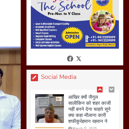
अगर रखी गई होली तो होगा
खून खराबा,
March 11, 2025
आखिर क्यों जैनुल
सालीकिन को शहर काजी
नहीं बनने देना चाहते सुने
क्या कहा मौलाना कारी
शफीकुर्रहमान रहमान ने
March 11, 2025
Social Media
बिजली विभाग से परेशान
होकर बागपत में एक संत ने
सरकार को दी आमरण
अनशन की चेतावनी
March 8, 2025