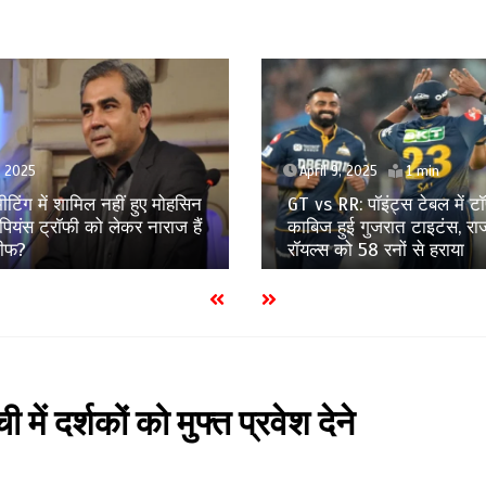
 2025
1 min
April 4, 2025
1 min
: पॉइंट्स टेबल में टॉप पर
LSG vs MI: लखनऊ सुपर जायं
ई गुजरात टाइटंस, राजस्थान
फतेह किया इकाना, मुंबई इंडिय
ो 58 रनों से हराया
रन से दी मात
में दर्शकों को मुफ्त प्रवेश देने