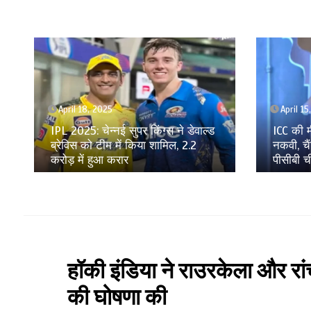
April 15, 2025
April 9,
ICC की मीटिंग में शामिल नहीं हुए मोहसिन
GT vs RR
नकवी, चैंपियंस ट्रॉफी को लेकर नाराज हैं
काबिज हु
पीसीबी चीफ?
रॉयल्स क
हॉकी इंडिया ने राउरकेला और रांची 
की घोषणा की