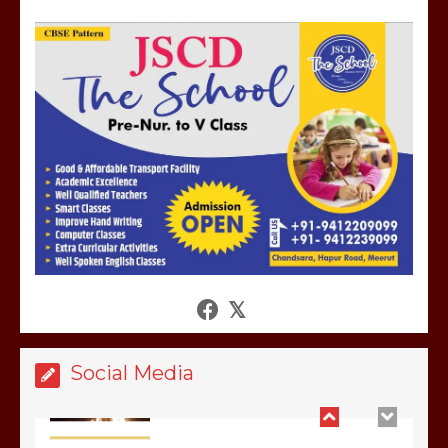
मेरठ सुराजकुंड शमशान घाट में चिता से अस्थि
उठाकर खाते कुत्ते का वीडियो इंटरनेट पर जमकर
हो रहा वायरल
March 6, 2025
होलिका रखने पर लात मार कर होलिका को किया
तहस नहस,मोहल्ले वालों के साथ की गई गाली
गलोच ,कहा अगर रखी गई होली तो होगा खून
खराबा,
March 11, 2025
Social Media
आखिर क्यों जैनुल सालीकिन को शहर काजी नहीं