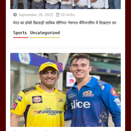
September 26, 2025
10 mths
होलिका रखने पर लात मार कर होलिका को किया
तहस नहस,मोहल्ले वालों के साथ की गई गाली
मेरठ का हाॅकी खिलाड़ी साकिब सीनियर नेशनल चैंपियनशिप में दिखाएगा दम
गलोच ,कहा अगर रखी गई होली तो होगा खून
Sports
Uncategorized
खराबा,
March 11, 2025