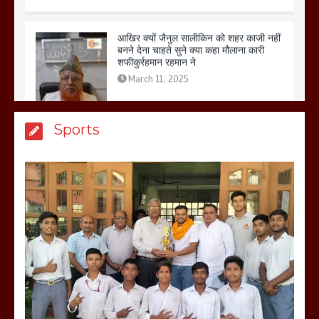
बनने देना चाहते सुने क्या कहा मौलाना कारी
शफीकुर्रहमान रहमान ने
March 11, 2025
बिजली विभाग से परेशान होकर बागपत में एक संत
Sports
ने सरकार को दी आमरण अनशन की चेतावनी
March 8, 2025
मेरठ सुराजकुंड शमशान घाट में चिता से अस्थि
उठाकर खाते कुत्ते का वीडियो इंटरनेट पर जमकर
हो रहा वायरल
March 6, 2025