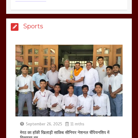
मेरठ सुराजकुंड शमशान घाट में चिता से अस्थि
Sports
उठाकर खाते कुत्ते का वीडियो इंटरनेट पर जमकर
हो रहा वायरल
March 6, 2025
होलिका रखने पर लात मार कर होलिका को किया
तहस नहस,मोहल्ले वालों के साथ की गई गाली
गलोच ,कहा अगर रखी गई होली तो होगा खून
खराबा,
March 11, 2025
September 26, 2025
11 mths
आखिर क्यों जैनुल सालीकिन को शहर काजी नहीं
बनने देना चाहते सुने क्या कहा मौलाना कारी
मेरठ का हाॅकी खिलाड़ी साकिब सीनियर नेशनल चैंपियनशिप में
शफीकुर्रहमान रहमान ने
दिखाएगा दम