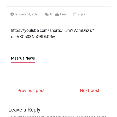
January 31, 2025
0
1 min
2 yrs
https://youtube.com/shorts/_JmYVZmDhXs?
si=VKCs33NoO8Dk0Riv
Meerut News
Previous post
Next post
Leave a Reply