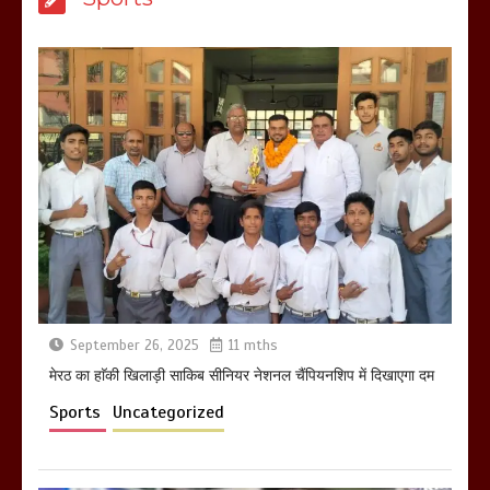
हो रहा वायरल
March 6, 2025
होलिका रखने पर लात मार कर होलिका को किया
तहस नहस,मोहल्ले वालों के साथ की गई गाली
गलोच ,कहा अगर रखी गई होली तो होगा खून
खराबा,
March 11, 2025
September 26, 2025
11 mths
मेरठ का हाॅकी खिलाड़ी साकिब सीनियर नेशनल चैंपियनशिप में दिखाएगा दम
Sports
Uncategorized