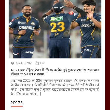
April 9, 2025
1 yr
GT vs RR: पॉइंट्स टेबल में टॉप पर काबिज हुई गुजरात टाइटंस, राजस्थान
रॉयल्स को 58 रनों से हराया
आईपीएल 2025 का 23वां मुकाबला गुजरात टाइटंस और राजस्थान रॉयल्स
के बीच खेला गया। जिसमें जीटी ने आरआर को हराकर 58 रनों से जीत दर्ज
की है। इस जीत के साथ ही गुजरात टाइटंस पॉइंट्स टेबल में टॉप पर पहुंच गई
है। टॉस गंवाकर पहले […]
Sports