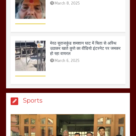
March 8, 2025
मेरठ सुराजकुंड शमशान घाट में चिता से अस्थि
उठाकर खाते कुत्ते का वीडियो इंटरनेट पर जमकर
हो रहा वायरल
March 6, 2025
होलिका रखने पर लात मार कर होलिका को किया
Sports
तहस नहस,मोहल्ले वालों के साथ की गई गाली
गलोच ,कहा अगर रखी गई होली तो होगा खून
खराबा,
March 11, 2025