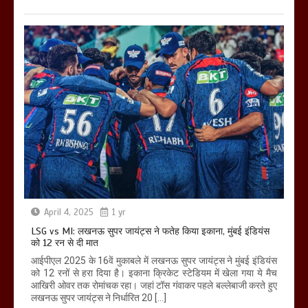
April 4, 2025
1 yr
LSG vs MI: लखनऊ सुपर जायंट्स ने फतेह किया इकाना, मुंबई इंडियंस
को 12 रन से दी मात
आईपीएल 2025 के 16वें मुकाबले में लखनऊ सुपर जायंट्स ने मुंबई इंडियंस
को 12 रनों से हरा दिया है। इकाना क्रिकेट स्टेडियम में खेला गया ये मैच
आखिरी ओवर तक रोमांचक रहा। जहां टॉस गंवाकर पहले बल्लेबाजी करते हुए
लखनऊ सुपर जायंट्स ने निर्धारित 20 […]