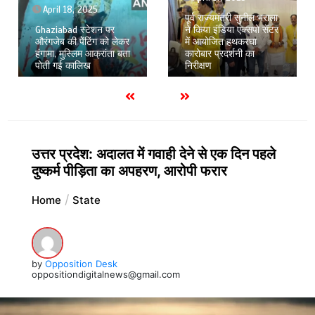
April 18, 2025
पूर्व राज्यमंत्री सुनील भराला
Ghaziabad स्टेशन पर
ने किया इंडिया एक्सपो सेंटर
औरंगजेब की पेेंटिंग को लेकर
में आयोजित हथकरघा
हंगामा, मुस्लिम आक्रांता बता
कारोबार प्रदर्शनी का
पोती गई कालिख
निरीक्षण
उत्तर प्रदेश: अदालत में गवाही देने से एक दिन पहले
दुष्कर्म पीड़िता का अपहरण, आरोपी फरार
Home
State
by
Opposition Desk
oppositiondigitalnews@gmail.com