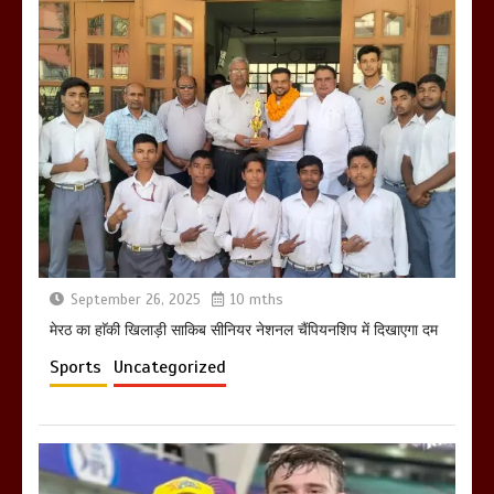
होलिका रखने पर लात मार कर होलिका को किया
तहस नहस,मोहल्ले वालों के साथ की गई गाली
गलोच ,कहा अगर रखी गई होली तो होगा खून
खराबा,
March 11, 2025
September 26, 2025
10 mths
मेरठ का हाॅकी खिलाड़ी साकिब सीनियर नेशनल चैंपियनशिप में दिखाएगा दम
Sports
Uncategorized