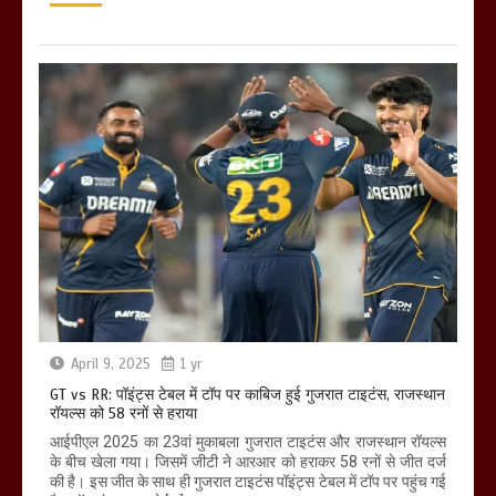
April 9, 2025
1 yr
GT vs RR: पॉइंट्स टेबल में टॉप पर काबिज हुई गुजरात टाइटंस, राजस्थान
रॉयल्स को 58 रनों से हराया
आईपीएल 2025 का 23वां मुकाबला गुजरात टाइटंस और राजस्थान रॉयल्स
के बीच खेला गया। जिसमें जीटी ने आरआर को हराकर 58 रनों से जीत दर्ज
की है। इस जीत के साथ ही गुजरात टाइटंस पॉइंट्स टेबल में टॉप पर पहुंच गई