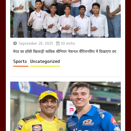
तहस नहस,मोहल्ले वालों के साथ की गई गाली
गलोच ,कहा अगर रखी गई होली तो होगा खून
खराबा,
March 11, 2025
September 26, 2025
10 mths
मेरठ का हाॅकी खिलाड़ी साकिब सीनियर नेशनल चैंपियनशिप में दिखाएगा दम
Sports
Uncategorized