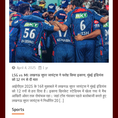
April 4, 2025
1 yr
LSG vs MI: लखनऊ सुपर जायंट्स ने फतेह किया इकाना, मुंबई इंडियंस
को 12 रन से दी मात
आईपीएल 2025 के 16वें मुकाबले में लखनऊ सुपर जायंट्स ने मुंबई इंडियंस
को 12 रनों से हरा दिया है। इकाना क्रिकेट स्टेडियम में खेला गया ये मैच
आखिरी ओवर तक रोमांचक रहा। जहां टॉस गंवाकर पहले बल्लेबाजी करते हुए
लखनऊ सुपर जायंट्स ने निर्धारित 20 […]
Sports