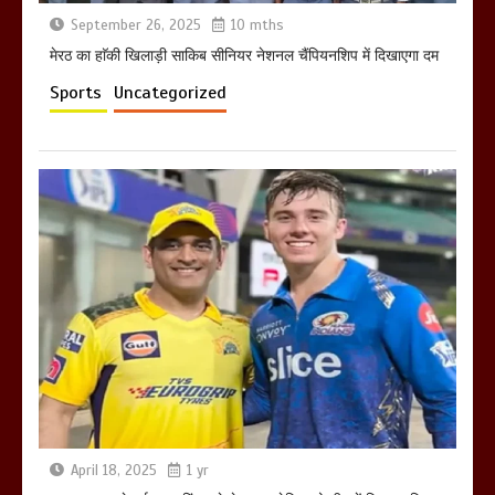
September 26, 2025
10 mths
होलिका रखने पर लात मार कर होलिका को किया
तहस नहस,मोहल्ले वालों के साथ की गई गाली
मेरठ का हाॅकी खिलाड़ी साकिब सीनियर नेशनल चैंपियनशिप में दिखाएगा दम
गलोच ,कहा अगर रखी गई होली तो होगा खून
Sports
Uncategorized
खराबा,
March 11, 2025
April 18, 2025
1 yr