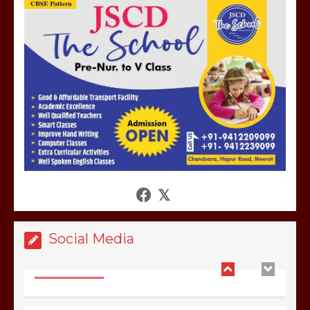
मेरठ सुराजकुंड शमशान घाट में चिता से अस्थि
उठाकर खाते कुत्ते का वीडियो इंटरनेट पर जमकर
हो रहा वायरल
March 6, 2025
होलिका रखने पर लात मार कर होलिका को किया
तहस नहस,मोहल्ले वालों के साथ की गई गाली
गलोच ,कहा अगर रखी गई होली तो होगा खून
खराबा,
March 11, 2025
Social Media
आखिर क्यों जैनुल सालीकिन को शहर काजी नहीं
बनने देना चाहते सुने क्या कहा मौलाना कारी
शफीकुर्रहमान रहमान ने