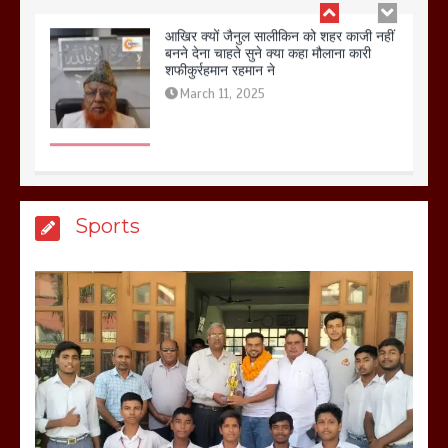
बिजली विभाग से परेशान होकर बागपत में एक संत
ने सरकार को दी आमरण अनशन की चेतावनी
March 8, 2025
मेरठ सुराजकुंड शमशान घाट में चिता से अस्थि
Sports
उठाकर खाते कुत्ते का वीडियो इंटरनेट पर जमकर
हो रहा वायरल
March 6, 2025
होलिका रखने पर लात मार कर होलिका को किया
तहस नहस,मोहल्ले वालों के साथ की गई गाली
गलोच ,कहा अगर रखी गई होली तो होगा खून
खराबा,