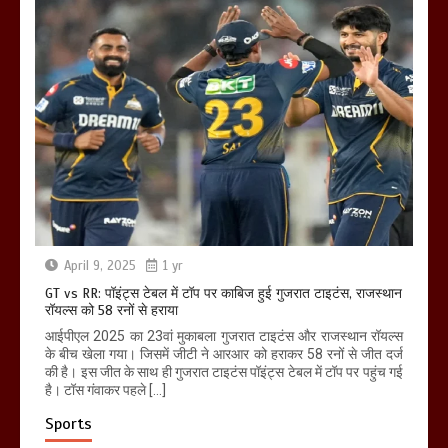
April 9, 2025
1 yr
GT vs RR: पॉइंट्स टेबल में टॉप पर काबिज हुई गुजरात टाइटंस, राजस्थान
रॉयल्स को 58 रनों से हराया
आईपीएल 2025 का 23वां मुकाबला गुजरात टाइटंस और राजस्थान रॉयल्स
के बीच खेला गया। जिसमें जीटी ने आरआर को हराकर 58 रनों से जीत दर्ज
की है। इस जीत के साथ ही गुजरात टाइटंस पॉइंट्स टेबल में टॉप पर पहुंच गई
है। टॉस गंवाकर पहले […]
Sports