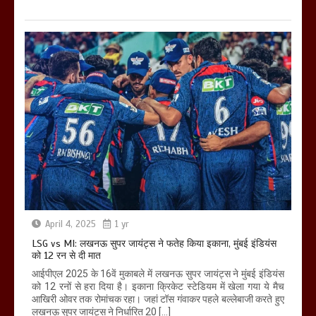
April 4, 2025
1 yr
LSG vs MI: लखनऊ सुपर जायंट्स ने फतेह किया इकाना, मुंबई इंडियंस
को 12 रन से दी मात
आईपीएल 2025 के 16वें मुकाबले में लखनऊ सुपर जायंट्स ने मुंबई इंडियंस
को 12 रनों से हरा दिया है। इकाना क्रिकेट स्टेडियम में खेला गया ये मैच
आखिरी ओवर तक रोमांचक रहा। जहां टॉस गंवाकर पहले बल्लेबाजी करते हुए
लखनऊ सुपर जायंट्स ने निर्धारित 20 […]