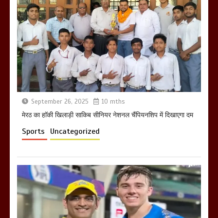
होलिका रखने पर लात मार कर होलिका को किया
तहस नहस,मोहल्ले वालों के साथ की गई गाली
गलोच ,कहा अगर रखी गई होली तो होगा खून
खराबा,
March 11, 2025
September 26, 2025
10 mths
मेरठ का हाॅकी खिलाड़ी साकिब सीनियर नेशनल चैंपियनशिप में दिखाएगा दम
Sports
Uncategorized