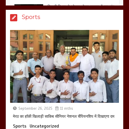
मेरठ सुराजकुंड शमशान घाट में चिता से अस्थि
Sports
उठाकर खाते कुत्ते का वीडियो इंटरनेट पर जमकर
हो रहा वायरल
March 6, 2025
होलिका रखने पर लात मार कर होलिका को किया
तहस नहस,मोहल्ले वालों के साथ की गई गाली
गलोच ,कहा अगर रखी गई होली तो होगा खून
खराबा,
March 11, 2025
September 26, 2025
11 mths
मेरठ का हाॅकी खिलाड़ी साकिब सीनियर नेशनल चैंपियनशिप में दिखाएगा दम
Sports
Uncategorized