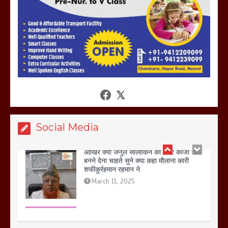
गलोच ,कहा अगर रखी गई होली तो होगा खून
खराबा,
March 11, 2025
आखिर क्यों जैनुल सालीकिन को शहर काजी नहीं
बनने देना चाहते सुने क्या कहा मौलाना कारी
शफीकुर्रहमान रहमान ने
March 11, 2025
Social Media
बिजली विभाग से परेशान होकर बागपत में एक संत
ने सरकार को दी आमरण अनशन की चेतावनी
March 8, 2025