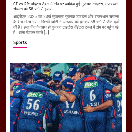
GT vs RR: पॉइंट्स टेबल में टॉप पर काबिज हुई गुजरात टाइटंस, राजस्थान
रॉयल्स को 58 रनों से हराया
आईपीएल 2025 का 23वां मुकाबला गुजरात टाइटंस और राजस्थान रॉयल्स
के बीच खेला गया। जिसमें जीटी ने आरआर को हराकर 58 रनों से जीत दर्ज
की है। इस जीत के साथ ही गुजरात टाइटंस पॉइंट्स टेबल में टॉप पर पहुंच गई
है। टॉस गंवाकर पहले […]
Sports