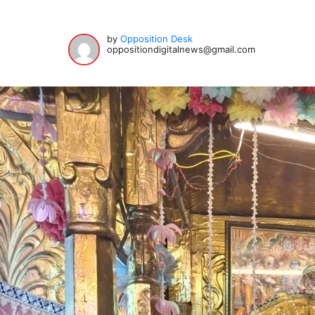
by
Opposition Desk
oppositiondigitalnews@gmail.com