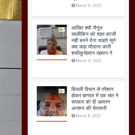
March 11, 2025
बिजली विभाग से परेशान
होकर बागपत में एक संत ने
सरकार को दी आमरण
अनशन की चेतावनी
March 8, 2025
मेरठ सुराजकुंड शमशान
घाट में चिता से अस्थि
उठाकर खाते कुत्ते का
वीडियो इंटरनेट पर जमकर
हो रहा वायरल
March 6, 2025