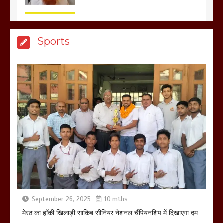
बिजली विभाग से परेशान होकर बागपत में एक संत
Sports
ने सरकार को दी आमरण अनशन की चेतावनी
March 8, 2025
मेरठ सुराजकुंड शमशान घाट में चिता से अस्थि
उठाकर खाते कुत्ते का वीडियो इंटरनेट पर जमकर
हो रहा वायरल
March 6, 2025
September 26, 2025
10 mths
होलिका रखने पर लात मार कर होलिका को किया
तहस नहस,मोहल्ले वालों के साथ की गई गाली
मेरठ का हाॅकी खिलाड़ी साकिब सीनियर नेशनल चैंपियनशिप में दिखाएगा दम
गलोच ,कहा अगर रखी गई होली तो होगा खून