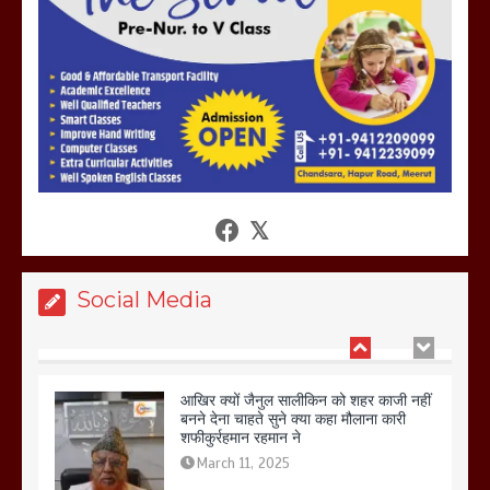
उठाकर खाते कुत्ते का वीडियो इंटरनेट पर जमकर
हो रहा वायरल
March 6, 2025
होलिका रखने पर लात मार कर होलिका को किया
तहस नहस,मोहल्ले वालों के साथ की गई गाली
गलोच ,कहा अगर रखी गई होली तो होगा खून
खराबा,
March 11, 2025
Social Media
आखिर क्यों जैनुल सालीकिन को शहर काजी नहीं
बनने देना चाहते सुने क्या कहा मौलाना कारी
शफीकुर्रहमान रहमान ने
March 11, 2025