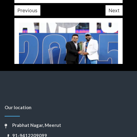
Previous
Next
Our location
Prabhat Nagar, Meerut
91-9412209099