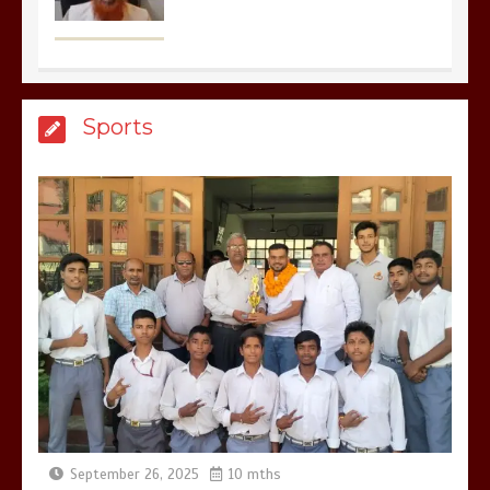
मेरठ सुराजकुंड शमशान घाट में चिता से अस्थि
Sports
उठाकर खाते कुत्ते का वीडियो इंटरनेट पर जमकर
हो रहा वायरल
March 6, 2025
होलिका रखने पर लात मार कर होलिका को किया
तहस नहस,मोहल्ले वालों के साथ की गई गाली
गलोच ,कहा अगर रखी गई होली तो होगा खून
खराबा,
March 11, 2025
September 26, 2025
10 mths