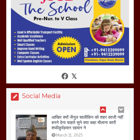
होलिका रखने पर लात मार कर होलिका को किया
तहस नहस,मोहल्ले वालों के साथ की गई गाली
गलोच ,कहा अगर रखी गई होली तो होगा खून
खराबा,
March 11, 2025
आखिर क्यों जैनुल सालीकिन को शहर काजी नहीं
बनने देना चाहते सुने क्या कहा मौलाना कारी
शफीकुर्रहमान रहमान ने
March 11, 2025
Social Media
बिजली विभाग से परेशान होकर बागपत में एक संत
ने सरकार को दी आमरण अनशन की चेतावनी
March 8, 2025