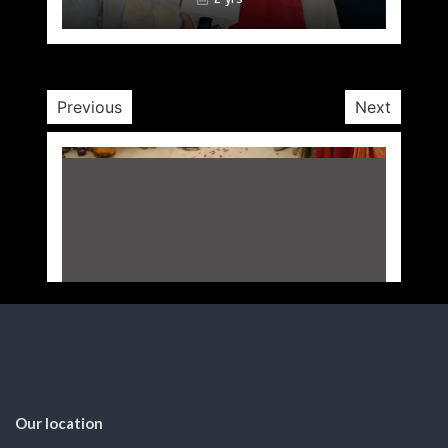
by
Opposition Desk
April 17, 2025
1 yr
Previous
Next
Our location