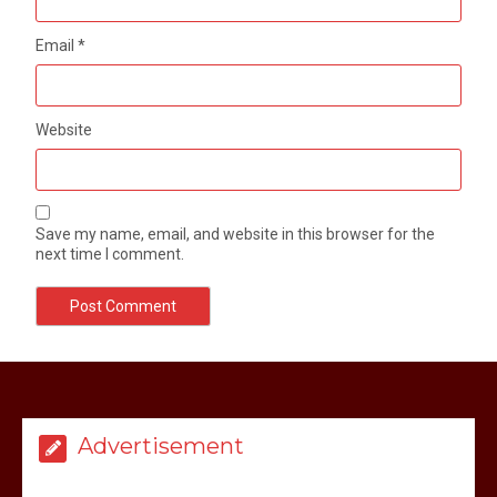
Email
*
Website
Save my name, email, and website in this browser for the
next time I comment.
मेरठ सुराजकुंड शमशान घाट में चिता से अस्थि
उठाकर खाते कुत्ते का वीडियो इंटरनेट पर जमकर
हो रहा वायरल
Advertisement
March 6, 2025