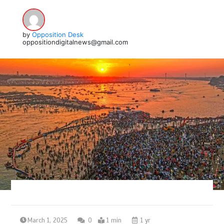
by
Opposition Desk
oppositiondigitalnews@gmail.com
March 1, 2025
0
1 min
1 yr