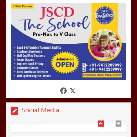
होलिका रखने पर लात मार कर होलिका को किया
तहस नहस,मोहल्ले वालों के साथ की गई गाली
गलोच ,कहा अगर रखी गई होली तो होगा खून
खराबा,
March 11, 2025
आखिर क्यों जैनुल सालीकिन को शहर काजी नहीं
बनने देना चाहते सुने क्या कहा मौलाना कारी
शफीकुर्रहमान रहमान ने
March 11, 2025
Social Media
बिजली विभाग से परेशान होकर बागपत में एक संत
ने सरकार को दी आमरण अनशन की चेतावनी