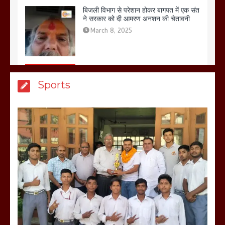
March 8, 2025
मेरठ सुराजकुंड शमशान घाट में चिता से अस्थि
Sports
उठाकर खाते कुत्ते का वीडियो इंटरनेट पर जमकर
हो रहा वायरल
March 6, 2025
होलिका रखने पर लात मार कर होलिका को किया
तहस नहस,मोहल्ले वालों के साथ की गई गाली
गलोच ,कहा अगर रखी गई होली तो होगा खून
खराबा,
March 11, 2025