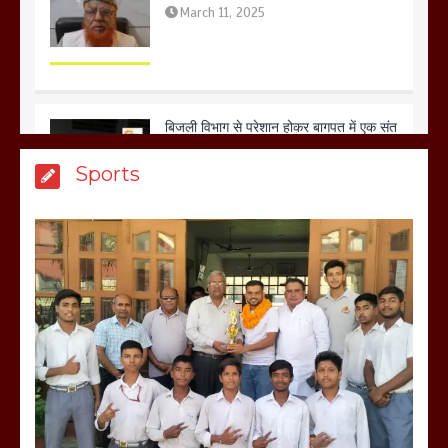
ने सरकार को दी आमरण अनशन की चेतावनी
March 8, 2025
मेरठ सुराजकुंड शमशान घाट में चिता से अस्थि
Sports
उठाकर खाते कुत्ते का वीडियो इंटरनेट पर जमकर
हो रहा वायरल
March 6, 2025
होलिका रखने पर लात मार कर होलिका को किया
तहस नहस,मोहल्ले वालों के साथ की गई गाली
गलोच ,कहा अगर रखी गई होली तो होगा खून
खराबा,
March 11, 2025