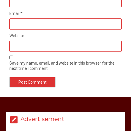
Email
*
Website
Save my name, email, and website in this browser for the
next time I comment.
मेरठ सुराजकुंड शमशान घाट में चिता से अस्थि
उठाकर खाते कुत्ते का वीडियो इंटरनेट पर जमकर
हो रहा वायरल
Advertisement
March 6, 2025