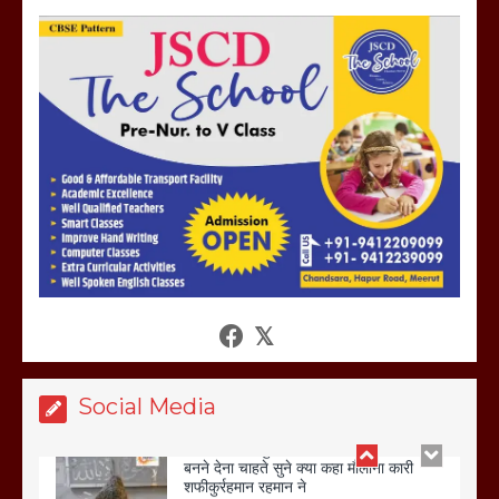
होलिका रखने पर लात मार कर होलिका को किया
तहस नहस,मोहल्ले वालों के साथ की गई गाली
गलोच ,कहा अगर रखी गई होली तो होगा खून
खराबा,
March 11, 2025
आखिर क्यों जैनुल सालीकिन को शहर काजी नहीं
बनने देना चाहते सुने क्या कहा मौलाना कारी
शफीकुर्रहमान रहमान ने
March 11, 2025
Social Media
बिजली विभाग से परेशान होकर बागपत में एक संत