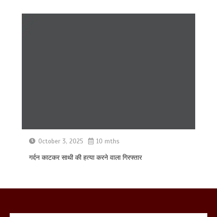
October 3, 2025
10 mths
गर्दन काटकर साथी की हत्या करने वाला गिरफ्तार
मेरठ सुराजकुंड शमशान घाट में चिता से अस्थि