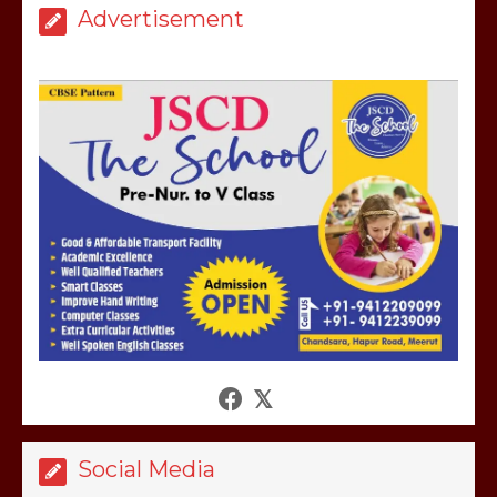
उठाकर खाते कुत्ते का वीडियो इंटरनेट पर जमकर
Advertisement
हो रहा वायरल
March 6, 2025
होलिका रखने पर लात मार कर होलिका को किया
तहस नहस,मोहल्ले वालों के साथ की गई गाली
गलोच ,कहा अगर रखी गई होली तो होगा खून
खराबा,
March 11, 2025
आखिर क्यों जैनुल सालीकिन को शहर काजी नहीं
बनने देना चाहते सुने क्या कहा मौलाना कारी
शफीकुर्रहमान रहमान ने
March 11, 2025
Social Media