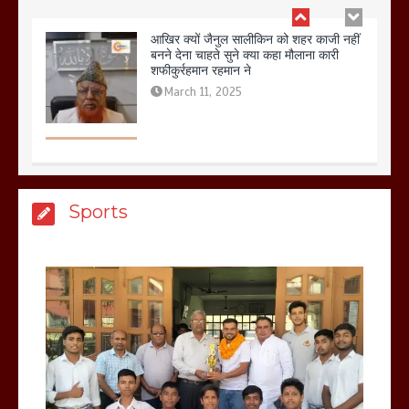
बिजली विभाग से परेशान होकर बागपत में एक संत
ने सरकार को दी आमरण अनशन की चेतावनी
March 8, 2025
Sports
मेरठ सुराजकुंड शमशान घाट में चिता से अस्थि
उठाकर खाते कुत्ते का वीडियो इंटरनेट पर जमकर
हो रहा वायरल
March 6, 2025
होलिका रखने पर लात मार कर होलिका को किया
तहस नहस,मोहल्ले वालों के साथ की गई गाली
गलोच ,कहा अगर रखी गई होली तो होगा खून