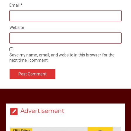
Email
*
Website
Save my name, email, and website in this browser for the
next time I comment.
मेरठ सुराजकुंड शमशान घाट में चिता से अस्थि
उठाकर खाते कुत्ते का वीडियो इंटरनेट पर जमकर
हो रहा वायरल
Advertisement
March 6, 2025