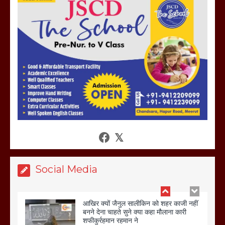
होलिका रखने पर लात मार कर होलिका को किया
तहस नहस,मोहल्ले वालों के साथ की गई गाली
गलोच ,कहा अगर रखी गई होली तो होगा खून
खराबा,
March 11, 2025
आखिर क्यों जैनुल सालीकिन को शहर काजी नहीं
बनने देना चाहते सुने क्या कहा मौलाना कारी
शफीकुर्रहमान रहमान ने
March 11, 2025
Social Media
बिजली विभाग से परेशान होकर बागपत में एक संत
ने सरकार को दी आमरण अनशन की चेतावनी
March 8, 2025