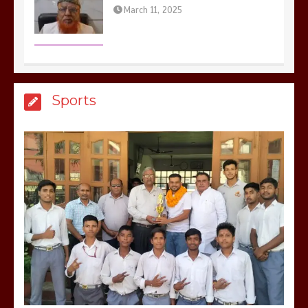
मेरठ सुराजकुंड शमशान घाट में चिता से अस्थि
Sports
उठाकर खाते कुत्ते का वीडियो इंटरनेट पर जमकर
हो रहा वायरल
March 6, 2025
होलिका रखने पर लात मार कर होलिका को किया
तहस नहस,मोहल्ले वालों के साथ की गई गाली
गलोच ,कहा अगर रखी गई होली तो होगा खून
खराबा,
March 11, 2025