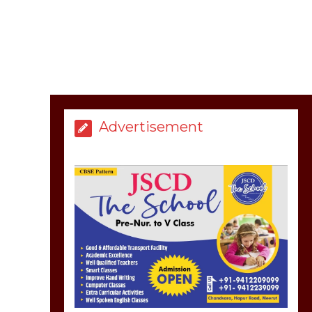
सरकार को दी आमरण
अनशन की चेतावनी
March 8, 2025
मेरठ सुराजकुंड शमशान
Advertisement
घाट में चिता से अस्थि
उठाकर खाते कुत्ते का
वीडियो इंटरनेट पर जमकर
हो रहा वायरल
March 6, 2025
होलिका रखने पर लात मार
कर होलिका को किया तहस
नहस,मोहल्ले वालों के साथ
की गई गाली गलोच ,कहा