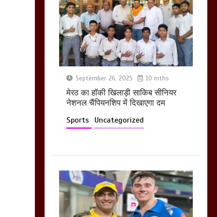
आखिर क्यों जैनुल
सालीकिन को शहर काजी
नहीं बनने देना चाहते सुने
क्या कहा मौलाना कारी
शफीकुर्रहमान रहमान ने
March 11, 2025
September 26, 2025
10 mths
मेरठ का हाॅकी खिलाड़ी साकिब सीनियर
नेशनल चैंपियनशिप में दिखाएगा दम
Sports
Uncategorized
बिजली विभाग से परेशान
होकर बागपत में एक संत ने
सरकार को दी आमरण
अनशन की चेतावनी
March 8, 2025