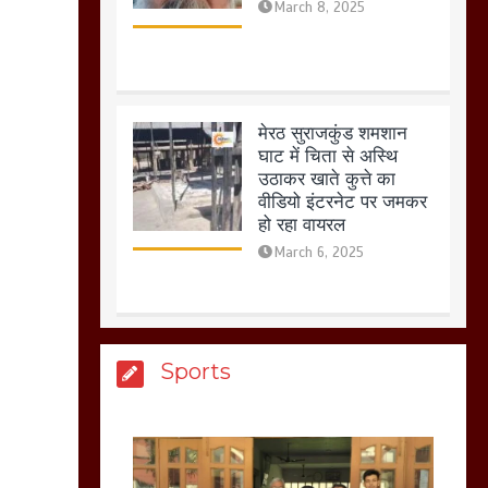
मेरठ सुराजकुंड शमशान
घाट में चिता से अस्थि
उठाकर खाते कुत्ते का
वीडियो इंटरनेट पर जमकर
हो रहा वायरल
March 6, 2025
होलिका रखने पर लात मार
कर होलिका को किया तहस
नहस,मोहल्ले वालों के साथ
Sports
की गई गाली गलोच ,कहा
अगर रखी गई होली तो होगा
खून खराबा,
March 11, 2025