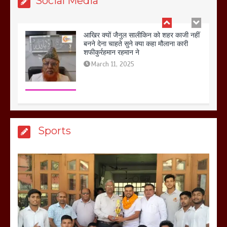
Social Media
बिजली विभाग से परेशान होकर बागपत में एक संत
ने सरकार को दी आमरण अनशन की चेतावनी
March 8, 2025
मेरठ सुराजकुंड शमशान घाट में चिता से अस्थि
Sports
उठाकर खाते कुत्ते का वीडियो इंटरनेट पर जमकर
हो रहा वायरल
March 6, 2025
होलिका रखने पर लात मार कर होलिका को किया
तहस नहस,मोहल्ले वालों के साथ की गई गाली
गलोच ,कहा अगर रखी गई होली तो होगा खून