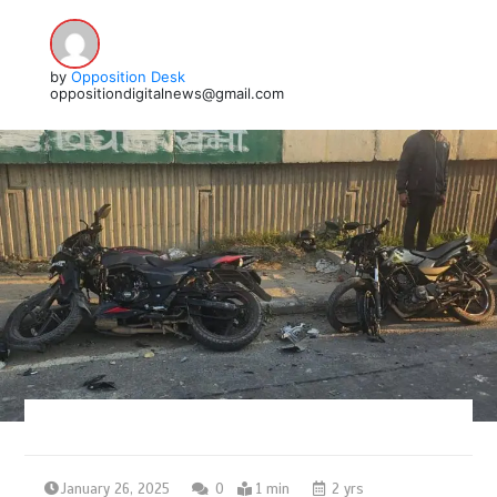
by
Opposition Desk
oppositiondigitalnews@gmail.com
January 26, 2025
0
1 min
2 yrs