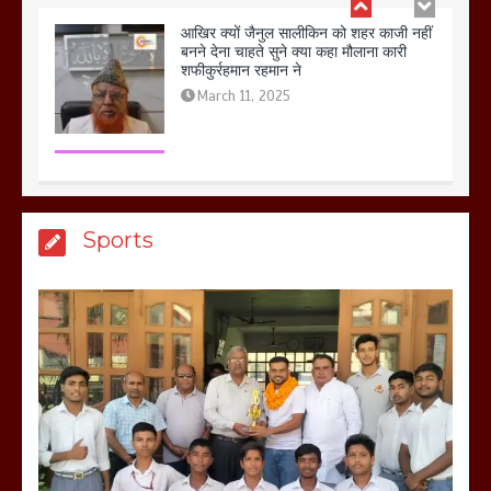
बिजली विभाग से परेशान होकर बागपत में एक संत
ने सरकार को दी आमरण अनशन की चेतावनी
March 8, 2025
मेरठ सुराजकुंड शमशान घाट में चिता से अस्थि
Sports
उठाकर खाते कुत्ते का वीडियो इंटरनेट पर जमकर
हो रहा वायरल
March 6, 2025
होलिका रखने पर लात मार कर होलिका को किया
तहस नहस,मोहल्ले वालों के साथ की गई गाली
गलोच ,कहा अगर रखी गई होली तो होगा खून
खराबा,