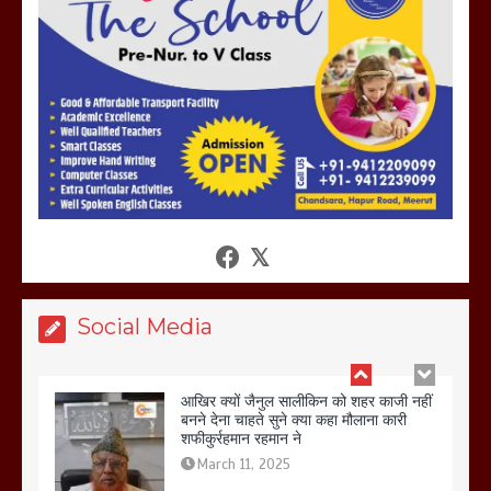
होलिका रखने पर लात मार कर होलिका को किया
तहस नहस,मोहल्ले वालों के साथ की गई गाली
गलोच ,कहा अगर रखी गई होली तो होगा खून
खराबा,
March 11, 2025
आखिर क्यों जैनुल सालीकिन को शहर काजी नहीं
बनने देना चाहते सुने क्या कहा मौलाना कारी
शफीकुर्रहमान रहमान ने
March 11, 2025
Social Media
बिजली विभाग से परेशान होकर बागपत में एक संत
ने सरकार को दी आमरण अनशन की चेतावनी
March 8, 2025