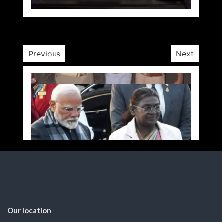
by
Opposition Desk
March 16, 2025
1 min
1 yr
Previous
Next
Our location