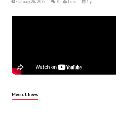
February 26, 2025
0
1 min
1 yr
Meerut News