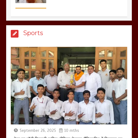
मेरठ सुराजकुंड शमशान घाट में चिता से अस्थि
Sports
उठाकर खाते कुत्ते का वीडियो इंटरनेट पर जमकर
हो रहा वायरल
March 6, 2025
होलिका रखने पर लात मार कर होलिका को किया
तहस नहस,मोहल्ले वालों के साथ की गई गाली
गलोच ,कहा अगर रखी गई होली तो होगा खून
खराबा,
March 11, 2025
September 26, 2025
10 mths