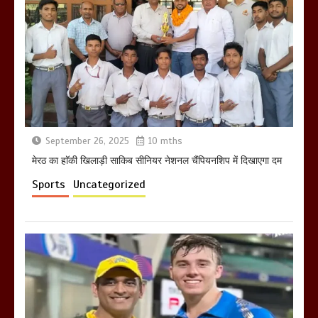
मेरठ सुराजकुंड शमशान घाट में चिता से अस्थि
उठाकर खाते कुत्ते का वीडियो इंटरनेट पर जमकर
हो रहा वायरल
March 6, 2025
September 26, 2025
10 mths
होलिका रखने पर लात मार कर होलिका को किया
तहस नहस,मोहल्ले वालों के साथ की गई गाली
मेरठ का हाॅकी खिलाड़ी साकिब सीनियर नेशनल चैंपियनशिप में दिखाएगा दम
गलोच ,कहा अगर रखी गई होली तो होगा खून
Sports
Uncategorized
खराबा,
March 11, 2025