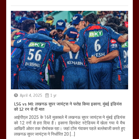
April 4, 2025
1 yr
LSG vs MI: लखनऊ सुपर जायंट्स ने फतेह किया इकाना, मुंबई इंडियंस
को 12 रन से दी मात
आईपीएल 2025 के 16वें मुकाबले में लखनऊ सुपर जायंट्स ने मुंबई इंडियंस
को 12 रनों से हरा दिया है। इकाना क्रिकेट स्टेडियम में खेला गया ये मैच
आखिरी ओवर तक रोमांचक रहा। जहां टॉस गंवाकर पहले बल्लेबाजी करते हुए
लखनऊ सुपर जायंट्स ने निर्धारित 20 […]