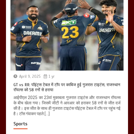
April 9, 2025
1 yr
GT vs RR: पॉइंट्स टेबल में टॉप पर काबिज हुई गुजरात टाइटंस, राजस्थान
रॉयल्स को 58 रनों से हराया
आईपीएल 2025 का 23वां मुकाबला गुजरात टाइटंस और राजस्थान रॉयल्स
के बीच खेला गया। जिसमें जीटी ने आरआर को हराकर 58 रनों से जीत दर्ज
की है। इस जीत के साथ ही गुजरात टाइटंस पॉइंट्स टेबल में टॉप पर पहुंच गई
है। टॉस गंवाकर पहले […]
Sports