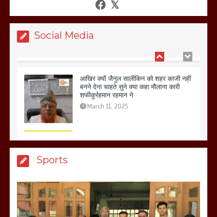
गलोच ,कहा अगर रखी गई होली तो होगा खून
खराबा,
March 11, 2025
Social Media
आखिर क्यों जैनुल सालीकिन को शहर काजी नहीं
बनने देना चाहते सुने क्या कहा मौलाना कारी
शफीकुर्रहमान रहमान ने
March 11, 2025
बिजली विभाग से परेशान होकर बागपत में एक संत
Sports
ने सरकार को दी आमरण अनशन की चेतावनी
March 8, 2025