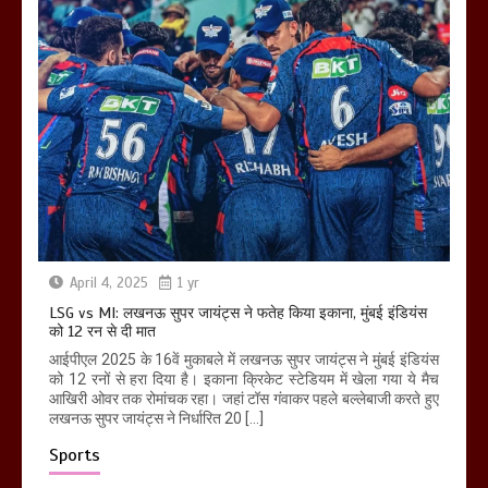
April 4, 2025
1 yr
LSG vs MI: लखनऊ सुपर जायंट्स ने फतेह किया इकाना, मुंबई इंडियंस
को 12 रन से दी मात
आईपीएल 2025 के 16वें मुकाबले में लखनऊ सुपर जायंट्स ने मुंबई इंडियंस
को 12 रनों से हरा दिया है। इकाना क्रिकेट स्टेडियम में खेला गया ये मैच
आखिरी ओवर तक रोमांचक रहा। जहां टॉस गंवाकर पहले बल्लेबाजी करते हुए
लखनऊ सुपर जायंट्स ने निर्धारित 20 […]
Sports