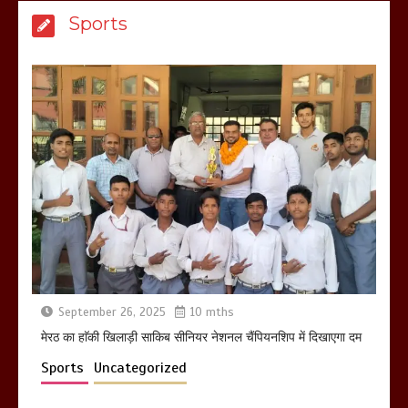
बिजली विभाग से परेशान होकर बागपत में एक संत
Sports
ने सरकार को दी आमरण अनशन की चेतावनी
March 8, 2025
मेरठ सुराजकुंड शमशान घाट में चिता से अस्थि
उठाकर खाते कुत्ते का वीडियो इंटरनेट पर जमकर
हो रहा वायरल
March 6, 2025
September 26, 2025
10 mths
होलिका रखने पर लात मार कर होलिका को किया
तहस नहस,मोहल्ले वालों के साथ की गई गाली
मेरठ का हाॅकी खिलाड़ी साकिब सीनियर नेशनल चैंपियनशिप में दिखाएगा दम
गलोच ,कहा अगर रखी गई होली तो होगा खून
Sports
Uncategorized
खराबा,
March 11, 2025