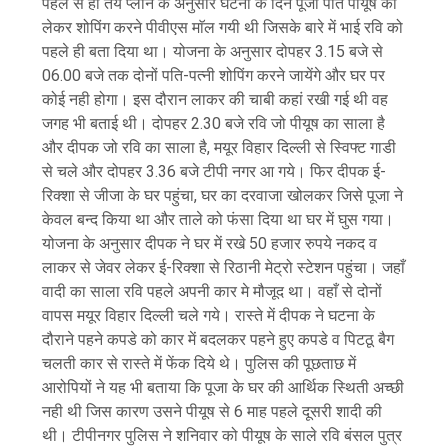
पहले से ही तय प्लान के अनुसार घटना के दिन पूजा पति पीयूष को
लेकर शोपिंग करने पीवीएस माॅल गयी थी जिसके बारे में भाई रवि को
पहले ही बता दिया था। योजना के अनुसार दोपहर 3.15 बजे से
06.00 बजे तक दोनों पति-पत्नी शोपिंग करने जायेंगे और घर पर
कोई नही होगा। इस दौरान लाकर की चाबी कहां रखी गई थी वह
जगह भी बताई थी। दोपहर 2.30 बजे रवि जो पीयूष का साला है
और दीपक जो रवि का साला है, मयूर विहार दिल्ली से स्विफ्ट गाडी
से चले और दोपहर 3.36 बजे टीपी नगर आ गये। फिर दीपक ई-
रिक्शा से जीजा के घर पहुंचा, घर का दरवाजा खोलकर जिसे पूजा ने
केवल बन्द किया था और ताले को फंसा दिया था घर में घुस गया।
योजना के अनुसार दीपक ने घर में रखे 50 हजार रुपये नकद व
लाकर से जेवर लेकर ई-रिक्शा से रिठानी मेट्रो स्टेशन पहुंचा। जहाँ
वादी का साला रवि पहले अपनी कार मे मौजूद था। वहाँ से दोनों
वापस मयूर विहार दिल्ली चले गये। रास्ते में दीपक ने घटना के
दौराने पहने कपडे को कार में बदलकर पहने हुए कपडे व पिटठू बैग
चलती कार से रास्ते में फेंक दिये थे। पुलिस की पूछताछ में
आरोपियों ने यह भी बताया कि पूजा के घर की आर्थिक स्थिती अच्छी
नही थी जिस कारण उसने पीयूष से 6 माह पहले दूसरी शादी की
थी। टीपीनगर पुलिस ने शनिवार को पीयूष के साले रवि बंसल पुत्र