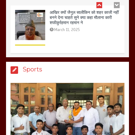
बिजली विभाग से परेशान होकर बागपत में एक संत
ने सरकार को दी आमरण अनशन की चेतावनी
March 8, 2025
मेरठ सुराजकुंड शमशान घाट में चिता से अस्थि
Sports
उठाकर खाते कुत्ते का वीडियो इंटरनेट पर जमकर
हो रहा वायरल
March 6, 2025
होलिका रखने पर लात मार कर होलिका को किया
तहस नहस,मोहल्ले वालों के साथ की गई गाली
गलोच ,कहा अगर रखी गई होली तो होगा खून
खराबा,