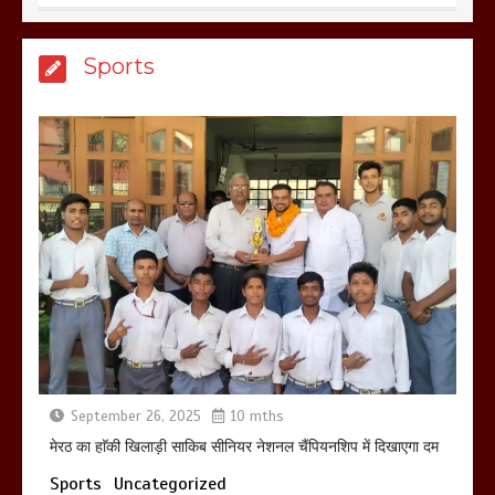
होलिका रखने पर लात मार कर होलिका को किया
Sports
तहस नहस,मोहल्ले वालों के साथ की गई गाली
गलोच ,कहा अगर रखी गई होली तो होगा खून
खराबा,
March 11, 2025
September 26, 2025
10 mths
मेरठ का हाॅकी खिलाड़ी साकिब सीनियर नेशनल चैंपियनशिप में दिखाएगा दम
Sports
Uncategorized