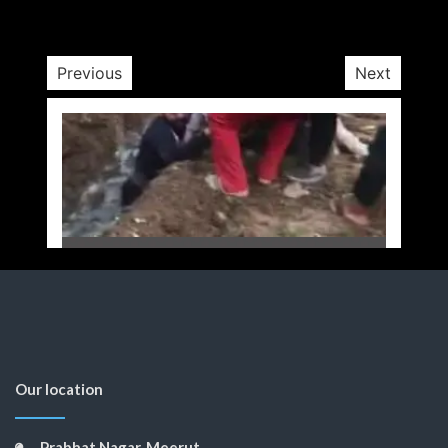
1 min
1 yr
Previous
Next
Our location
Prabhat Nagar, Meerut