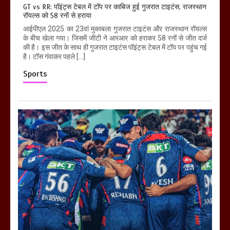
GT vs RR: पॉइंट्स टेबल में टॉप पर काबिज हुई गुजरात टाइटंस, राजस्थान
रॉयल्स को 58 रनों से हराया
आईपीएल 2025 का 23वां मुकाबला गुजरात टाइटंस और राजस्थान रॉयल्स
के बीच खेला गया। जिसमें जीटी ने आरआर को हराकर 58 रनों से जीत दर्ज
की है। इस जीत के साथ ही गुजरात टाइटंस पॉइंट्स टेबल में टॉप पर पहुंच गई
है। टॉस गंवाकर पहले […]
Sports