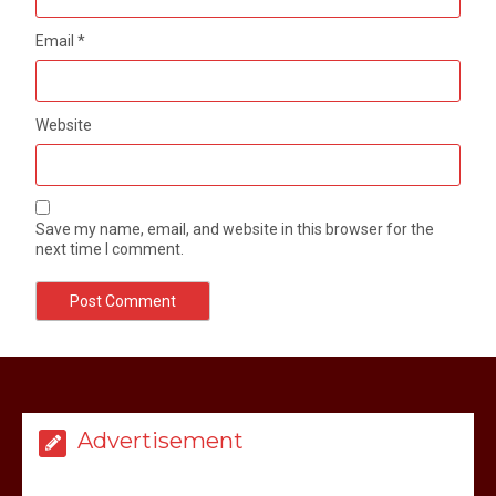
Email
*
Website
Save my name, email, and website in this browser for the
next time I comment.
मेरठ सुराजकुंड शमशान घाट में चिता से अस्थि
उठाकर खाते कुत्ते का वीडियो इंटरनेट पर जमकर
हो रहा वायरल
Advertisement
March 6, 2025