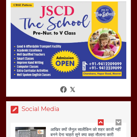
होलिका रखने पर लात मार कर होलिका को किया
तहस नहस,मोहल्ले वालों के साथ की गई गाली
गलोच ,कहा अगर रखी गई होली तो होगा खून
खराबा,
March 11, 2025
आखिर क्यों जैनुल सालीकिन को शहर काजी नहीं
बनने देना चाहते सुने क्या कहा मौलाना कारी
शफीकुर्रहमान रहमान ने
March 11, 2025
Social Media
बिजली विभाग से परेशान होकर बागपत में एक संत
ने सरकार को दी आमरण अनशन की चेतावनी