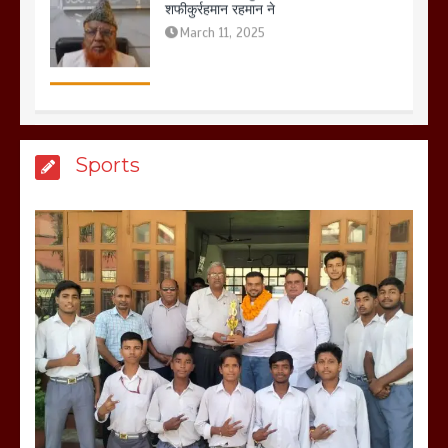
March 8, 2025
मेरठ सुराजकुंड शमशान घाट में चिता से अस्थि
Sports
उठाकर खाते कुत्ते का वीडियो इंटरनेट पर जमकर
हो रहा वायरल
March 6, 2025
होलिका रखने पर लात मार कर होलिका को किया
तहस नहस,मोहल्ले वालों के साथ की गई गाली
गलोच ,कहा अगर रखी गई होली तो होगा खून
खराबा,
March 11, 2025