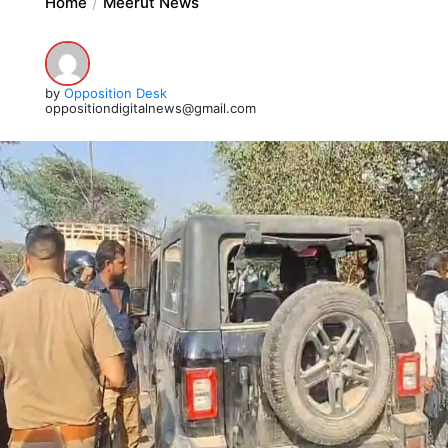
Home
Meerut News
by
Opposition Desk
oppositiondigitalnews@gmail.com