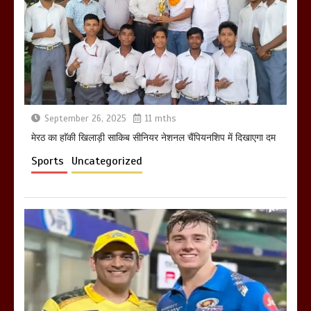
होलिका रखने पर लात मार कर होलिका को किया
तहस नहस,मोहल्ले वालों के साथ की गई गाली
गलोच ,कहा अगर रखी गई होली तो होगा खून
खराबा,
March 11, 2025
September 26, 2025
11 mths
मेरठ का हाॅकी खिलाड़ी साकिब सीनियर नेशनल चैंपियनशिप में दिखाएगा दम
Sports
Uncategorized