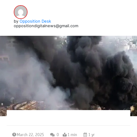
by
Opposition Desk
oppositiondigitalnews@gmail.com
March 22, 2025
0
1 min
1 yr