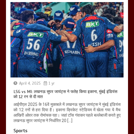
April 4, 2025
1 yr
LSG vs MI: लखनऊ सुपर जायंट्स ने फतेह किया इकाना, मुंबई इंडियंस
को 12 रन से दी मात
आईपीएल 2025 के 16वें मुकाबले में लखनऊ सुपर जायंट्स ने मुंबई इंडियंस
को 12 रनों से हरा दिया है। इकाना क्रिकेट स्टेडियम में खेला गया ये मैच
आखिरी ओवर तक रोमांचक रहा। जहां टॉस गंवाकर पहले बल्लेबाजी करते हुए
लखनऊ सुपर जायंट्स ने निर्धारित 20 […]
Sports