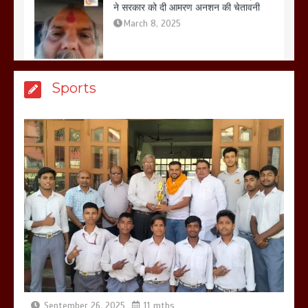
मेरठ सुराजकुंड शमशान घाट में चिता से अस्थि
Sports
उठाकर खाते कुत्ते का वीडियो इंटरनेट पर जमकर
हो रहा वायरल
March 6, 2025
होलिका रखने पर लात मार कर होलिका को किया
तहस नहस,मोहल्ले वालों के साथ की गई गाली
गलोच ,कहा अगर रखी गई होली तो होगा खून
खराबा,
March 11, 2025
September 26, 2025
11 mths