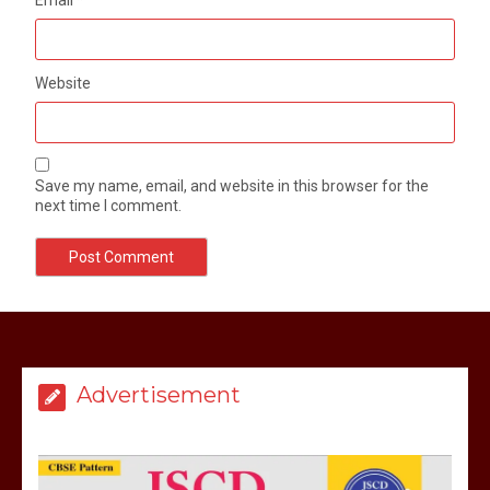
Email
*
Website
Save my name, email, and website in this browser for the
next time I comment.
मेरठ सुराजकुंड शमशान घाट में चिता से अस्थि
उठाकर खाते कुत्ते का वीडियो इंटरनेट पर जमकर
हो रहा वायरल
Advertisement
March 6, 2025