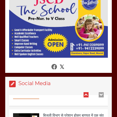
होलिका रखने पर लात मार कर होलिका को किया
तहस नहस,मोहल्ले वालों के साथ की गई गाली
गलोच ,कहा अगर रखी गई होली तो होगा खून
खराबा,
March 11, 2025
आखिर क्यों जैनुल सालीकिन को शहर काजी नहीं
बनने देना चाहते सुने क्या कहा मौलाना कारी
शफीकुर्रहमान रहमान ने
March 11, 2025
Social Media
बिजली विभाग से परेशान होकर बागपत में एक संत
ने सरकार को दी आमरण अनशन की चेतावनी
March 8, 2025