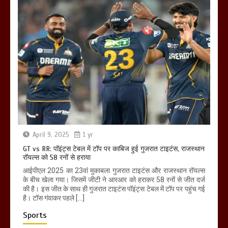
April 9, 2025
1 yr
GT vs RR: पॉइंट्स टेबल में टॉप पर काबिज हुई गुजरात टाइटंस, राजस्थान
रॉयल्स को 58 रनों से हराया
आईपीएल 2025 का 23वां मुकाबला गुजरात टाइटंस और राजस्थान रॉयल्स
के बीच खेला गया। जिसमें जीटी ने आरआर को हराकर 58 रनों से जीत दर्ज
की है। इस जीत के साथ ही गुजरात टाइटंस पॉइंट्स टेबल में टॉप पर पहुंच गई
है। टॉस गंवाकर पहले […]
Sports