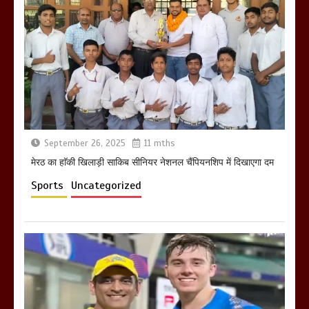
होलिका रखने पर लात मार कर होलिका को किया
तहस नहस,मोहल्ले वालों के साथ की गई गाली
गलोच ,कहा अगर रखी गई होली तो होगा खून
खराबा,
March 11, 2025
September 26, 2025
11 mths
मेरठ का हाॅकी खिलाड़ी साकिब सीनियर नेशनल चैंपियनशिप में दिखाएगा दम
Sports
Uncategorized