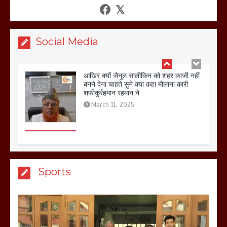
शफीकुर्रहमान रहमान ने
March 11, 2025
Social Media
बिजली विभाग से परेशान होकर बागपत में एक संत
ने सरकार को दी आमरण अनशन की चेतावनी
March 8, 2025
मेरठ सुराजकुंड शमशान घाट में चिता से अस्थि
Sports
उठाकर खाते कुत्ते का वीडियो इंटरनेट पर जमकर
हो रहा वायरल
March 6, 2025