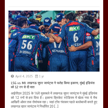
April 4, 2025
1 yr
LSG vs MI: लखनऊ सुपर जायंट्स ने फतेह किया इकाना, मुंबई इंडियंस
को 12 रन से दी मात
आईपीएल 2025 के 16वें मुकाबले में लखनऊ सुपर जायंट्स ने मुंबई इंडियंस
को 12 रनों से हरा दिया है। इकाना क्रिकेट स्टेडियम में खेला गया ये मैच
आखिरी ओवर तक रोमांचक रहा। जहां टॉस गंवाकर पहले बल्लेबाजी करते हुए
लखनऊ सुपर जायंट्स ने निर्धारित 20 […]