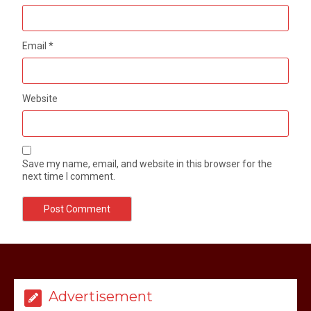
Email
*
Website
Save my name, email, and website in this browser for the
next time I comment.
मेरठ सुराजकुंड शमशान घाट में चिता से अस्थि
उठाकर खाते कुत्ते का वीडियो इंटरनेट पर जमकर
हो रहा वायरल
Advertisement
March 6, 2025