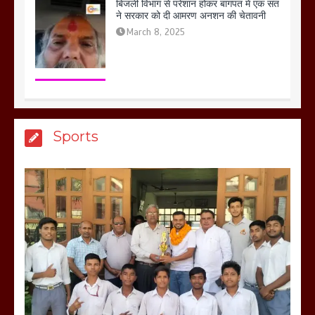
बिजली विभाग से परेशान होकर बागपत में एक संत
ने सरकार को दी आमरण अनशन की चेतावनी
March 8, 2025
मेरठ सुराजकुंड शमशान घाट में चिता से अस्थि
Sports
उठाकर खाते कुत्ते का वीडियो इंटरनेट पर जमकर
हो रहा वायरल
March 6, 2025
होलिका रखने पर लात मार कर होलिका को किया
तहस नहस,मोहल्ले वालों के साथ की गई गाली
गलोच ,कहा अगर रखी गई होली तो होगा खून
खराबा,
March 11, 2025