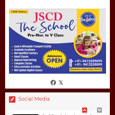
होलिका रखने पर लात मार कर होलिका को किया
तहस नहस,मोहल्ले वालों के साथ की गई गाली
गलोच ,कहा अगर रखी गई होली तो होगा खून
खराबा,
March 11, 2025
आखिर क्यों जैनुल सालीकिन को शहर काजी नहीं
बनने देना चाहते सुने क्या कहा मौलाना कारी
शफीकुर्रहमान रहमान ने
March 11, 2025
Social Media