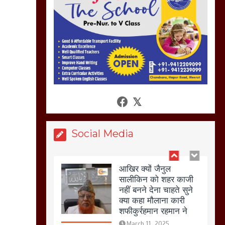
नहस,मोहल्ले वालों के साथ
की गई गाली गलोच ,कहा
अगर रखी गई होली तो होगा
खून खराबा,
March 11, 2025
आखिर क्यों जैनुल
सालीकिन को शहर काजी
नहीं बनने देना चाहते सुने
क्या कहा मौलाना कारी
शफीकुर्रहमान रहमान ने
Social Media
March 11, 2025
बिजली विभाग से परेशान
होकर बागपत में एक संत ने
सरकार को दी आमरण
अनशन की चेतावनी