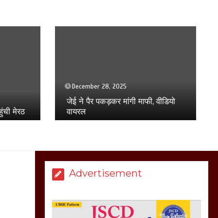
बिजली विभाग से परेशान
होकर बागपत में एक संत ने
सरकार को दी आमरण
अनशन की चेतावनी
March 8, 2025
December 26, 2025
1 min
दिनेश खटीक की उल्टी गितनी शुरूः
 वीडियो
मेरठ सुराजकुंड शमशान
योगेश वर्मा
घाट में चिता से अस्थि
उठाकर खाते कुत्ते का
वीडियो इंटरनेट पर जमकर
हो रहा वायरल
March 6, 2025
Advertisement
होलिका रखने पर लात मार
कर होलिका को किया तहस