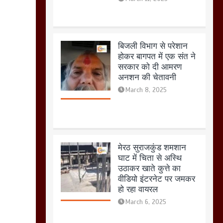
March 8, 2025
मेरठ सुराजकुंड शमशान
घाट में चिता से अस्थि
उठाकर खाते कुत्ते का
वीडियो इंटरनेट पर जमकर
हो रहा वायरल
March 6, 2025
होलिका रखने पर लात मार
कर होलिका को किया तहस
नहस,मोहल्ले वालों के साथ
की गई गाली गलोच ,कहा
अगर रखी गई होली तो होगा
खून खराबा,