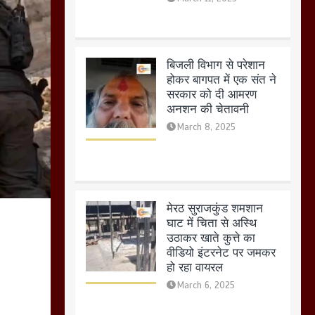
अनशन की चेतावनी
March 8, 2025
मेरठ सुराजकुंड शमशान
घाट में चिता से अस्थि
उठाकर खाते कुत्ते का
वीडियो इंटरनेट पर जमकर
हो रहा वायरल
March 6, 2025
होलिका रखने पर लात मार
कर होलिका को किया तहस
नहस,मोहल्ले वालों के साथ
की गई गाली गलोच ,कहा
अगर रखी गई होली तो होगा