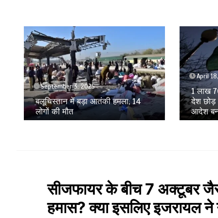
April 18, 2025
April 17
1 लाख 70 हजार लोग रवाना, क्यों अपना
20 देशों 
देश छोड़ रहे पाकिस्तानी? ये सरकारी
डिप्लोमैट्
आदेश बना मुसीबत
हलचल
सीजफायर के बीच 7 अक्टूबर जैस
हमास? क्या इसलिए इजरायल ने 