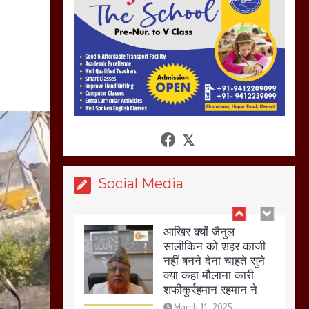
कर होलिका को किया तहस
नहस,मोहल्ले वालों के साथ
की गई गाली गलोच ,कहा
अगर रखी गई होली तो होगा
खून खराबा,
March 11, 2025
आखिर क्यों जैनुल
सालीकिन को शहर काजी
नहीं बनने देना चाहते सुने
क्या कहा मौलाना कारी
Social Media
शफीकुर्रहमान रहमान ने
March 11, 2025
बिजली विभाग से परेशान
होकर बागपत में एक संत ने
सरकार को दी आमरण