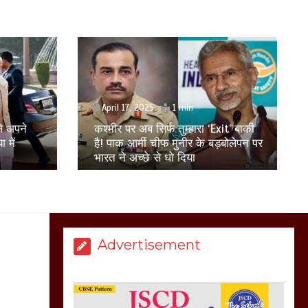
बिजली विभाग से परेशान
होकर बागपत में एक संत ने
सरकार को दी आमरण
अनशन की चेतावनी
March 8, 2025
April 16, 2025
xit’ बाकी
यहीं से पढ़कर 8 राष्ट्रपति निकले हैं, आप
़बोलेपन पर
हमें न बताएं, ट्रंप के एक्शन पर आया हावर्ड
मेरठ सुराजकुंड शमशान
का रिएक्शन
घाट में चिता से अस्थि
उठाकर खाते कुत्ते का
वीडियो इंटरनेट पर जमकर
हो रहा वायरल
March 6, 2025
Advertisement
होलिका रखने पर लात मार