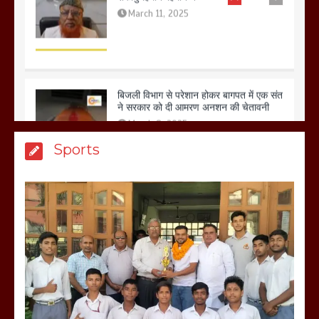
बिजली विभाग से परेशान होकर बागपत में एक संत
ने सरकार को दी आमरण अनशन की चेतावनी
March 8, 2025
मेरठ सुराजकुंड शमशान घाट में चिता से अस्थि
Sports
उठाकर खाते कुत्ते का वीडियो इंटरनेट पर जमकर
हो रहा वायरल
March 6, 2025
होलिका रखने पर लात मार कर होलिका को किया
तहस नहस,मोहल्ले वालों के साथ की गई गाली
गलोच ,कहा अगर रखी गई होली तो होगा खून
खराबा,
March 11, 2025