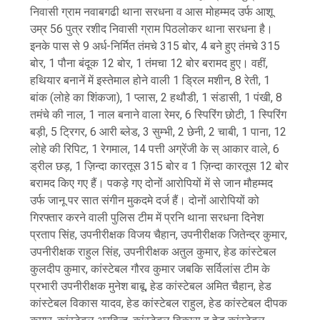
निवासी ग्राम नवाबगढी थाना सरधना व आस मोहम्मद उर्फ आशू
उम्र 56 पुत्र रशीद निवासी ग्राम पिठलोकर थाना सरधना है।
इनके पास से 9 अर्ध-निर्मित तंमचे 315 बोर, 4 बने हुए तंमचे 315
बोर, 1 पौना बंदूक 12 बोर, 1 तंमचा 12 बोर बरामद हुए। वहीं,
हथियार बनानें में इस्तेमाल होने वाली 1 ड्रिल मशीन, 8 रेती, 1
बांक (लोहे का शिंकजा), 1 प्लास, 2 हथौडी, 1 संडासी, 1 पंखी, 8
तमंचे की नाल, 1 नाल बनाने वाला रेमर, 6 स्पिरिंग छोटी, 1 स्पिरिंग
बड़ी, 5 ट्रिगर, 6 आरी ब्लेड, 3 सुम्भी, 2 छेनी, 2 चाबी, 1 पाना, 12
लोहे की रिपिट, 1 रेगमाल, 14 पत्ती अग्रेंजी के स् आकार वाले, 6
ड्रील छड़, 1 ज़िन्दा कारतूस 315 बोर व 1 ज़िन्दा कारतूस 12 बोर
बरामद किए गए हैं। पकड़े गए दोनों आरोपियों में से जान मौहम्मद
उर्फ जानू पर सात संगीन मुकदमे दर्ज हैं। दोनों आरोपियों को
गिरफ्तार करने वाली पुलिस टीम में प्रनि थाना सरधना दिनेश
प्रताप सिंह, उपनीरीक्षक विजय चैहान, उपनीरीक्षक जितेन्द्र कुमार,
उपनीरीक्षक राहुल सिंह, उपनीरीक्षक अतुल कुमार, हेड कांस्टेबल
कुलदीप कुमार, कांस्टेबल गौरव कुमार जबकि सर्विलांस टीम के
प्रभारी उपनीरीक्षक मुनेश बाबू, हेड कांस्टेबल अमित चैहान, हेड
कांस्टेबल विकास यादव, हेड कांस्टेबल राहुल, हेड कांस्टेबल दीपक