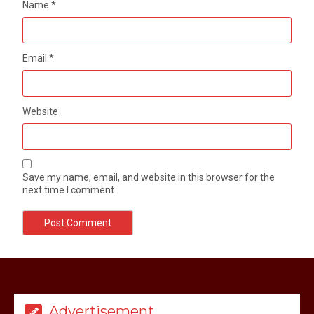
Name
*
Email
*
Website
Save my name, email, and website in this browser for the
next time I comment.
मेरठ सुराजकुंड शमशान घाट में चिता से अस्थि
उठाकर खाते कुत्ते का वीडियो इंटरनेट पर जमकर
हो रहा वायरल
Advertisement