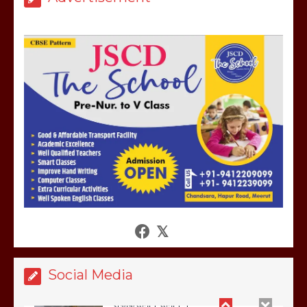
March 6, 2025
होलिका रखने पर लात मार कर होलिका को किया
तहस नहस,मोहल्ले वालों के साथ की गई गाली
गलोच ,कहा अगर रखी गई होली तो होगा खून
खराबा,
March 11, 2025
आखिर क्यों जैनुल सालीकिन को शहर काजी नहीं
बनने देना चाहते सुने क्या कहा मौलाना कारी
शफीकुर्रहमान रहमान ने
March 11, 2025
Social Media